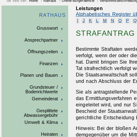
Sie sind hier:
Home
/
Rathaus
/
Online-Bürgerdienste
/
Verfahrensbeschreibun
Leistungen
Alphabetisches Register ü
RATHAUS
I
J
K
L
M
N
O
P
Q
Grusswort
STRAFANTRAG
Ansprechpartner
Bestimmte Straftaten werd
Öffnungszeiten
verfolgt, wenn der oder die
hat. Damit bringen Sie Ih
Finanzen
Tat strafrechtlich verfolgt 
Die Staatsanwaltschaft soll
Planen und Bauen
und nach Abschluss der Er
Grundsteuer /
Sie als antragstellende Pe
Bodenrichtwerte
das Ermittlungsverfahren ei
Gemeinderat
eingeleitet wird, und nur 
Gesplittete
Bescheid der Staatsanwalt
Abwassergebühr
gerichtliche Entscheidung 
Umwelt & Klima
Hinweis:
Bei der bloßen An
demgegenüber um die Mittei
Heiraten