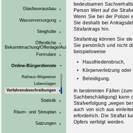
bedeutsamen Sachverhalt
Glasfaserausbau
Person Wert auf die Strafv
Wenn Sie bei der Polizei e
Wasserversorgung
Sie deshalb bei Antragsdel
Strafantrags hin.
Steighütte
Strafantrag können Sie stell
Öffentliche
Sie persönlich und nicht di
Bekanntmachung/Offenlage/Ausschreibungen
beispielsweise
Formulare
Hausfriedensbruch,
Online-Bürgerdienste
Körperverletzung oder
Rathaus-Wegweiser
Beleidigung.
Lebenslagen
In bestimmten Fällen (zum
Verfahrensbeschreibungen
Sachbeschädigung) kann di
Statistik
Strafverfolgung „wegen bes
auch von sich aus einleiten
Räum- und Streuplan
erforderlich. Die Straftat 
Opfers verfolgt werden.
Satzungen