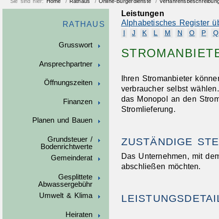
Sie sind hier:
Home
/
Rathaus
/
Online-Bürgerdienste
/
Verfahrensbeschreibun
Leistungen
Alphabetisches Register ü
RATHAUS
I
J
K
L
M
N
O
P
Q
Grusswort
STROMANBIET
Ansprechpartner
Ihren Stromanbieter könne
Öffnungszeiten
verbraucher selbst wählen
das Monopol an den Strom
Finanzen
Stromlieferung.
Planen und Bauen
Grundsteuer /
ZUSTÄNDIGE STE
Bodenrichtwerte
Das Unternehmen, mit dem
Gemeinderat
abschließen möchten.
Gesplittete
Abwassergebühr
Umwelt & Klima
LEISTUNGSDETAI
Heiraten