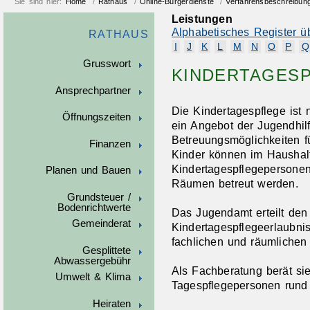
Sie sind hier:
Home
/
Rathaus
/
Online-Bürgerdienste
/
Verfahrensbeschreibun
Leistungen
Alphabetisches Register ü
RATHAUS
I
J
K
L
M
N
O
P
Q
Grusswort
KINDERTAGES
Ansprechpartner
Die Kindertagespflege ist
Öffnungszeiten
ein Angebot der Jugendhilfe
Betreuungsmöglichkeiten f
Finanzen
Kinder können im Haushalt
Kindertagespflegepersonen
Planen und Bauen
Räumen betreut werden.
Grundsteuer /
Bodenrichtwerte
Das Jugendamt erteilt den
Gemeinderat
Kindertagespflegeerlaubni
fachlichen und räumlichen
Gesplittete
Abwassergebühr
Als Fachberatung berät sie
Umwelt & Klima
Tagespflegepersonen rund 
Heiraten