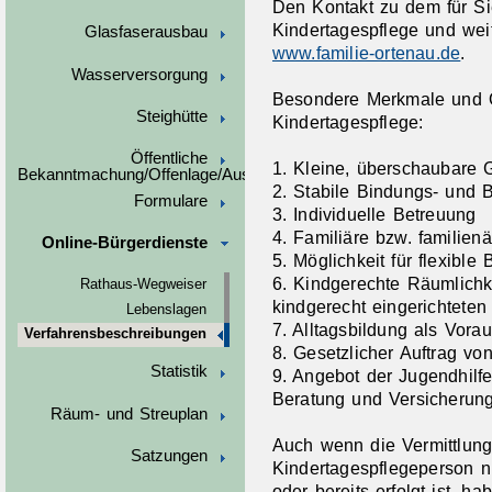
Den Kontakt zu dem für Si
Kindertagespflege und weit
Glasfaserausbau
www.familie-ortenau.de
.
Wasserversorgung
Besondere Merkmale und Q
Steighütte
Kindertagespflege:
Öffentliche
1. Kleine, überschaubare 
Bekanntmachung/Offenlage/Ausschreibungen
2. Stabile Bindungs- und
Formulare
3. Individuelle Betreuung
4. Familiäre bzw. familienä
Online-Bürgerdienste
5. Möglichkeit für flexible
6. Kindgerechte Räumlichk
Rathaus-Wegweiser
kindgerecht eingerichtete
Lebenslagen
7. Alltagsbildung als Vora
Verfahrensbeschreibungen
8. Gesetzlicher Auftrag v
Statistik
9. Angebot der Jugendhilfe
Beratung und Versicherun
Räum- und Streuplan
Auch wenn die Vermittlung
Satzungen
Kindertagespflegeperson n
oder bereits erfolgt ist,