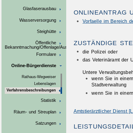
Glasfaserausbau
ONLINEANTRAG 
Wasserversorgung
Vorfaelle im Bereich d
Steighütte
ZUSTÄNDIGE STE
Öffentliche
Bekanntmachung/Offenlage/Ausschreibungen
die Polizei oder
Formulare
das Veterinäramt der 
Online-Bürgerdienste
Untere Verwaltungsbeh
Rathaus-Wegweiser
wenn Sie in einem
Lebenslagen
Stadtverwaltung
Verfahrensbeschreibungen
wenn Sie in einem
Statistik
Amtstierärztlicher Dienst [
Räum- und Streuplan
Satzungen
LEISTUNGSDETAI