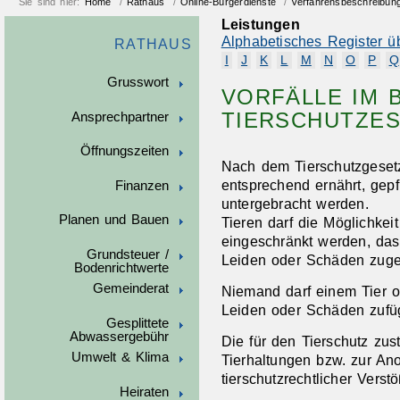
Sie sind hier:
Home
/
Rathaus
/
Online-Bürgerdienste
/
Verfahrensbeschreibun
Leistungen
Alphabetisches Register ü
RATHAUS
I
J
K
L
M
N
O
P
Q
Grusswort
VORFÄLLE IM 
TIERSCHUTZES
Ansprechpartner
Öffnungszeiten
Nach dem Tierschutzgesetz
entsprechend ernährt, gepf
Finanzen
untergebracht werden.
Planen und Bauen
Tieren darf die Möglichke
eingeschränkt werden, da
Grundsteuer /
Leiden oder Schäden zuge
Bodenrichtwerte
Gemeinderat
Niemand darf einem Tier 
Leiden oder Schäden zufü
Gesplittete
Abwassergebühr
Die für den Tierschutz zus
Umwelt & Klima
Tierhaltungen bzw. zur An
tierschutzrechtlicher Verst
Heiraten