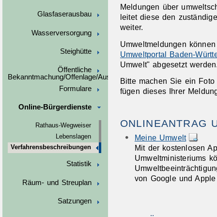
Meldungen über umweltsc
Glasfaserausbau
leitet diese den zuständig
weiter.
Wasserversorgung
Umweltmeldungen können
Steighütte
Umweltportal Baden-Württ
Umwelt"
abgesetzt werden
Öffentliche
Bekanntmachung/Offenlage/Ausschreibungen
Bitte machen Sie ein Foto
Formulare
fügen dieses Ihrer Meldung
Online-Bürgerdienste
ONLINEANTRAG 
Rathaus-Wegweiser
Lebenslagen
Meine Umwelt
Mit der kostenlosen A
Verfahrensbeschreibungen
Umweltministeriums kö
Statistik
Umweltbeeinträchtigun
von Google und Apple e
Räum- und Streuplan
Satzungen