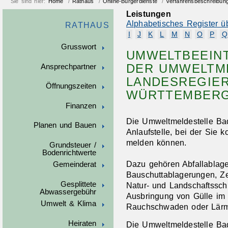
Sie sind hier:
Home
/
Rathaus
/
Online-Bürgerdienste
/
Verfahrensbeschreibun
Leistungen
Alphabetisches Register ü
RATHAUS
I
J
K
L
M
N
O
P
Q
Grusswort
UMWELTBEEIN
DER UMWELTM
Ansprechpartner
LANDESREGIE
Öffnungszeiten
WÜRTTEMBERG
Finanzen
Die Umweltmeldestelle Bad
Planen und Bauen
Anlaufstelle, bei der Sie 
melden können.
Grundsteuer /
Bodenrichtwerte
Dazu gehören Abfallablag
Gemeinderat
Bauschuttablagerungen, Zer
Gesplittete
Natur- und Landschaftssch
Abwassergebühr
Ausbringung von Gülle im 
Umwelt & Klima
Rauchschwaden oder Lärm 
Heiraten
Die Umweltmeldestelle Ba