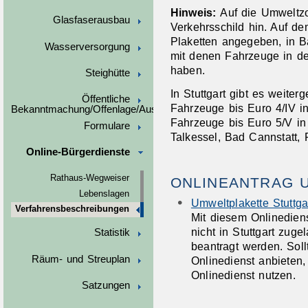
Hinweis:
Auf die Umweltz
Glasfaserausbau
Verkehrsschild hin. Auf de
Plaketten angeg
e
ben, in B
Wasserversorgung
mit denen Fahrzeuge in de
haben.
Steighütte
In Stuttgart gibt es weiter
Öffentliche
Fahrzeuge bis Euro 4/IV i
Bekanntmachung/Offenlage/Ausschreibungen
Fahrzeuge bis Euro 5/V in
Formulare
Talkessel, Bad Cannstatt,
Online-Bürgerdienste
Rathaus-Wegweiser
ONLINEANTRAG 
Lebenslagen
Umweltplakette Stuttga
Verfahrensbeschreibungen
Mit diesem Onlinedien
nicht in Stuttgart zug
Statistik
beantragt werden. Soll
Räum- und Streuplan
Onlinedienst anbieten
Onlinedienst nutzen.
Satzungen