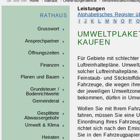
Sie sind hier:
Home
/
Rathaus
/
Online-Bürgerdienste
/
Verfahrensbeschreibun
Leistungen
Alphabetisches Register ü
RATHAUS
I
J
K
L
M
N
O
P
Q
Grusswort
UMWELTPLAKET
KAUFEN
Ansprechpartner
Öffnungszeiten
Für Gebiete mit schlechter 
Luftreinhaltepläne. Umwe
Finanzen
solcher Luftreinhaltepläne
Planen und Bauen
Feinstaub- und Stickstoffd
Fahrzeuge, die wegen ihr
Grundsteuer /
der jeweiligen Umweltzon
Bodenrichtwerte
bekommen, dürfen in Umwel
Gemeinderat
Wollen Sie mit Ihrem Fahr
Gesplittete
fahren, müssen Sie eine U
Abwassergebühr
Einordnung Ihres Fahrzeug
Umwelt & Klima
richtet sich nach den Emi
Sie in den Fahrzeugpapier
Heiraten