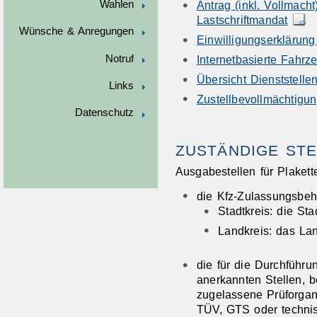
Wahlen
Antrag (inkl. Vollmac
Lastschriftmandat
Wünsche & Anregungen
Einwilligungserklärung
Notruf
Internetbasierte Fahr
Übersicht Dienststell
Links
Zustellbevollmächtigu
Datenschutz
ZUSTÄNDIGE STE
Ausgabestellen für Plakett
die Kfz-Zulassungsbe
Stadtkreis: die St
Landkreis: das La
die für die Durchführ
anerkannten Stellen, b
zugelassene Prüforga
TÜV, GTS oder technis