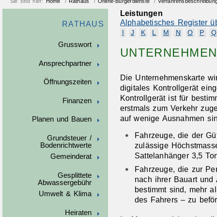
Sie sind hier:
Home
/
Rathaus
/
Online-Bürgerdienste
/
Verfahrensbeschreibun
Leistungen
Alphabetisches Register ü
RATHAUS
I
J
K
L
M
N
O
P
Q
Grusswort
UNTERNEHMEN
Ansprechpartner
Die Unternehmenskarte wir
Öffnungszeiten
digitales Kontrollgerät ein
Kontrollgerät ist für best
Finanzen
erstmals zum Verkehr zuge
auf wenige Ausnahmen sind
Planen und Bauen
Fahrzeuge, die der Gü
Grundsteuer /
zulässige Höchstmasse
Bodenrichtwerte
Sattelanhänger 3,5 Ton
Gemeinderat
Fahrzeuge, die zur Pe
Gesplittete
nach ihrer Bauart und
Abwassergebühr
bestimmt sind, mehr a
Umwelt & Klima
des Fahrers – zu beför
Heiraten