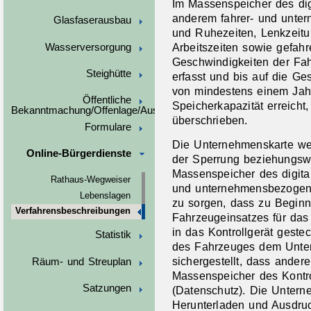
Im Massenspeicher des dig
anderem fahrer- und unte
Glasfaserausbau
und Ruhezeiten, Lenkzeitu
Arbeitszeiten sowie gefah
Wasserversorgung
Geschwindigkeiten der Fah
Steighütte
erfasst und bis auf die Ge
von mindestens einem Jahr 
Öffentliche
Speicherkapazität erreicht
Bekanntmachung/Offenlage/Ausschreibungen
überschrieben.
Formulare
Die Unternehmenskarte we
Online-Bürgerdienste
der Sperrung beziehungsw
Massenspeicher des digital
Rathaus-Wegweiser
und unternehmensbezogene
Lebenslagen
zu sorgen, dass zu Begin
Verfahrensbeschreibungen
Fahrzeugeinsatzes für da
in das Kontrollgerät geste
Statistik
des Fahrzeuges dem Unter
sichergestellt, dass ander
Räum- und Streuplan
Massenspeicher des Kontro
Satzungen
(Datenschutz). Die Untern
Herunterladen und Ausdruc