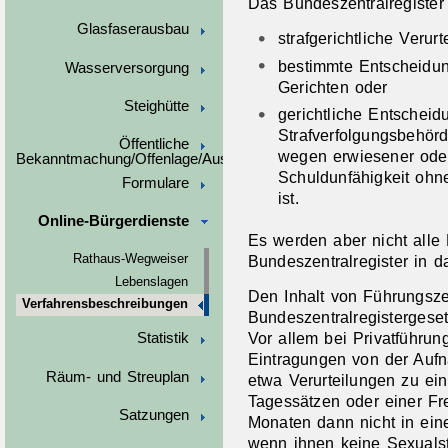
Das Bundeszentralregister 
Glasfaserausbau
strafgerichtliche Verurt
bestimmte Entscheidu
Wasserversorgung
Gerichten oder
Steighütte
gerichtliche Entschei
Strafverfolgungsbehörd
Öffentliche
wegen erwiesener oder
Bekanntmachung/Offenlage/Ausschreibungen
Schuldunfähigkeit ohn
Formulare
ist.
Online-Bürgerdienste
Es werden aber nicht alle
Bundeszentralregister in
Rathaus-Wegweiser
Lebenslagen
Den Inhalt von Führungsz
Verfahrensbeschreibungen
Bundeszentralregistergese
Vor allem bei Privatführun
Statistik
Eintragungen von der Auf
Räum- und Streuplan
etwa Verurteilungen zu ein
Tagessätzen oder einer Fre
Satzungen
Monaten dann nicht in ein
wenn ihnen keine Sexualst