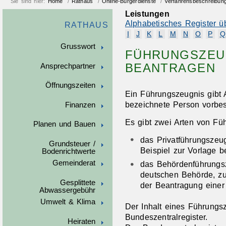
Sie sind hier:
Home
/
Rathaus
/
Online-Bürgerdienste
/
Verfahrensbeschreibun
Leistungen
Alphabetisches Register ü
RATHAUS
I
J
K
L
M
N
O
P
Q
Grusswort
FÜHRUNGSZEUG
BEANTRAGEN
Ansprechpartner
Öffnungszeiten
Ein Führungszeugnis gibt A
bezeichnete Person vorbestr
Finanzen
Es gibt zwei Arten von Fü
Planen und Bauen
das Privatführungszeug
Grundsteuer /
Beispiel zur Vorlage b
Bodenrichtwerte
Gemeinderat
das Behördenführungsz
deutschen Behörde
, z
Gesplittete
der Beantragung einer
Abwassergebühr
Umwelt & Klima
Der Inhalt eines Führung
Bundeszentralregister.
Heiraten