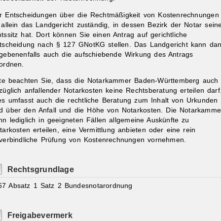
r Entscheidungen über die Rechtmäßigkeit von Kostenrechnungen
t allein das Landgericht zuständig, in dessen Bezirk der Notar sein
tssitz hat. Dort können Sie einen Antrag auf gerichtliche
tscheidung nach § 127 GNotKG stellen. Das Landgericht kann da
gebenenfalls auch die aufschiebende Wirkung des Antrags
ordnen.
tte beachten Sie, dass die Notarkammer Baden-Württemberg auch
züglich anfallender Notarkosten keine Rechtsberatung erteilen darf
es umfasst auch die rechtliche Beratung zum Inhalt von Urkunden
d über den Anfall und die Höhe von Notarkosten. Die Notarkamme
nn lediglich in geeigneten Fällen allgemeine Auskünfte zu
tarkosten erteilen, eine Vermittlung anbieten oder eine rein
verbindliche Prüfung von Kostenrechnungen vornehmen.
Rechtsgrundlage
67 Absatz 1 Satz 2 Bundesnotarordnung
Freigabevermerk