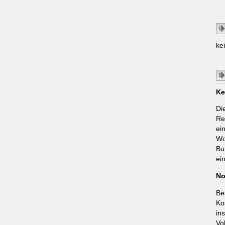
ke
Ke
Di
Re
ei
Wo
Bu
ei
No
Be
Ko
in
Vo