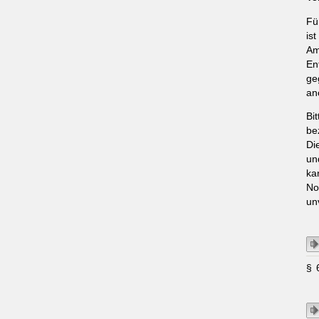
Fü
is
Am
En
ge
an
Bi
be
Di
un
ka
No
un
§ 