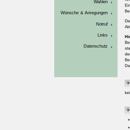
Wahlen
Ei
Be
Wünsche & Anregungen
Di
Notruf
Ak
Links
Hi
Be
Datenschutz
st
de
Be
Da
ke