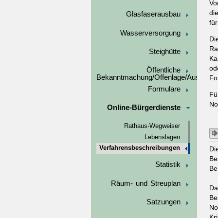
Vo
di
Glasfaserausbau
fü
Wasserversorgung
Di
Ra
Steighütte
Ka
od
Öffentliche
Bekanntmachung/Offenlage/Ausschre
Fo
Formulare
Fü
No
Online-Bürgerdienste
Rathaus-Wegweiser
Lebenslagen
Verfahrensbeschreibungen
Di
Be
Statistik
Be
Räum- und Streuplan
Da
Be
Satzungen
No
Kr