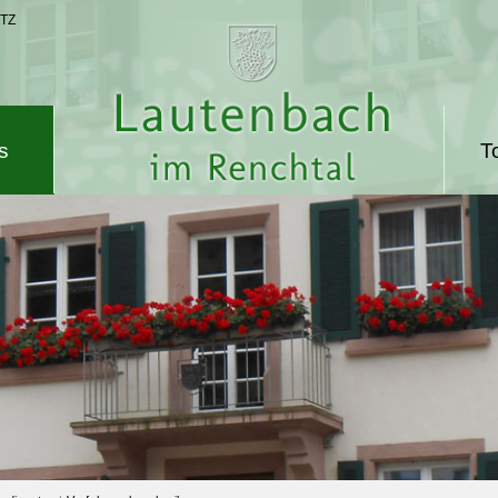
TZ
s
T