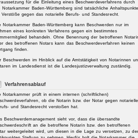
raussetzung für die Einleitung eines Beschwerdeverfahrens durch
e Notarkammer Baden-Württemberg sind tatsächliche Anhaltspunkt
r Verstöße gegen das notarielle Berufs- und Standesrecht.
e Notarkammer Baden-Württemberg kann Beschwerden nur im
hmen eines konkreten Verfahrens gegen ein bestimmtes
mmermitglied behandeln. Ohne Benennung der betroffenen Notari
er des betroffenen Notars kann das Beschwerdeverfahren keinen
ibungen
rtgang finden.
r Beschwerden im Hinblick auf die Amtstätigkeit von Notarinnen u
taren im Landesdienst ist die Landesjustizverwaltung zuständig.
Verfahrensablauf
e Notarkammer prüft in einem internen (schriftlichen)
schwerdeverfahren, ob die Notarin bzw. der Notar gegen notariell
rufs- und Standesrecht verstoßen hat.
s Beschwerdemanagement sieht vor, dass die übersandte
schwerdeschrift an die betroffene Notarin bzw. den betroffenen
tar weitergeleitet wird, um diesen in die Lage zu versetzen, zu de
itikpunkten Stellung zu nehmen. Hierfür holt die Notarkammer die