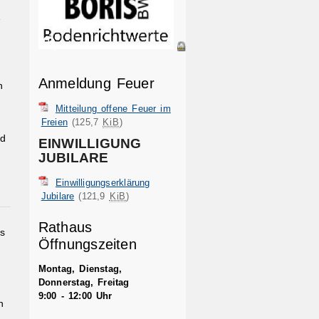
e
Anmeldung Feuer
n
Mitteilung offene Feuer im
Freien
(125,7
KiB
)
nd
EINWILLIGUNG
JUBILARE
Einwilligungserklärung
Jubilare
(121,9
KiB
)
Rathaus
es
Öffnungszeiten
Montag, Dienstag,
Donnerstag, Freitag
9:00 - 12:00 Uhr
n