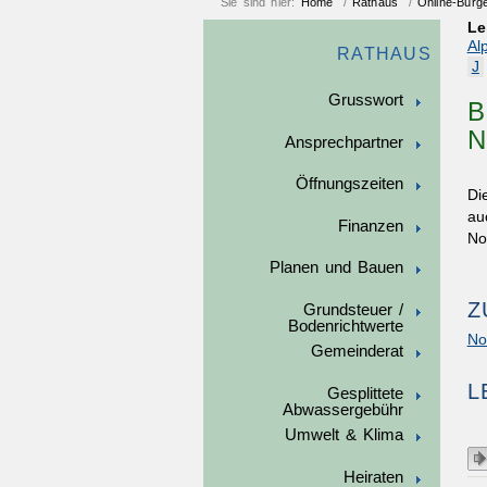
Sie sind hier:
Home
/
Rathaus
/
Online-Bürg
Le
Al
RATHAUS
J
Grusswort
B
N
Ansprechpartner
Öffnungszeiten
Di
au
Finanzen
No
Planen und Bauen
Z
Grundsteuer /
Bodenrichtwerte
No
Gemeinderat
L
Gesplittete
Abwassergebühr
Umwelt & Klima
Heiraten