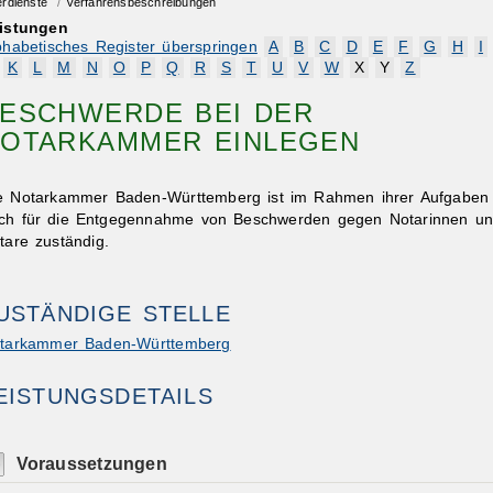
erdienste
/
Verfahrensbeschreibungen
istungen
phabetisches Register überspringen
A
B
C
D
E
F
G
H
I
K
L
M
N
O
P
Q
R
S
T
U
V
W
X
Y
Z
ESCHWERDE BEI DER
OTARKAMMER EINLEGEN
e Notarkammer Baden-Württemberg ist im Rahmen ihrer Aufgaben
ch für die Entgegennahme von Beschwerden gegen Notarinnen u
tare zuständig.
USTÄNDIGE STELLE
tarkammer Baden-Württemberg
EISTUNGSDETAILS
Voraussetzungen