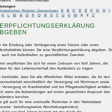
erdienste
/
Verfahrensbeschreibungen
istungen
phabetisches Register überspringen
A
B
C
D
E
F
G
H
I
K
L
M
N
O
P
Q
R
S
T
U
V
W
X
Y
Z
ERPFLICHTUNGSERKLÄRUNG
BGEBEN
r die Erteilung oder Verlängerung eines Visums oder eines
fenthaltstitels können Sie eine Verpflichtungserklärung abgeben.
D
lt auch bei Aufenthalten zu geschäftlichen Zwecken.
mit verpflichten Sie sich für einen Zeitraum von fünf Jahren, die
sten für den Lebensunterhalt des Ausländers zu tragen.
e beinhaltet, dass Sie alle öffentlichen Mittel erstatten, die für den
bensunterhalt einschließlich der Versorgung mit Wohnraum sowie
r Versorgung im Krankheitsfall und bei Pflegebedürftigkeit anfallen,
ch wenn die Aufwendungen auf einem gesetzlichen Anspruch des
sländers beruhen.
s gilt auch für eine eventuelle Rückreise in den Heimatstaat
usreise- beziehungsweise Abschiebungskosten).
e Frist von fünf Jahren beginnt mit der durch die