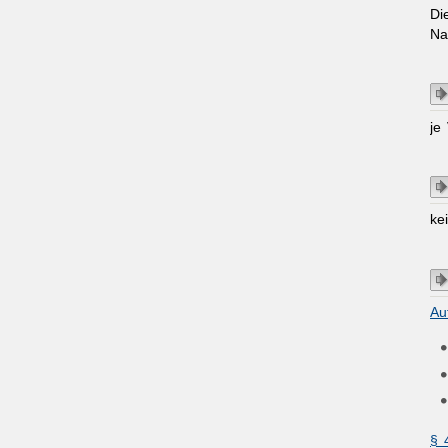
Di
Na
je
ke
Au
§ 