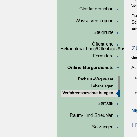
Ve
Glasfaserausbau
Di
Wasserversorgung
Sc
an
Steighütte
Öffentliche
Z
Bekanntmachung/Offenlage/Ausschre
Formulare
di
Online-Bürgerdienste
Au
Rathaus-Wegweiser
Lebenslagen
Verfahrensbeschreibungen
Statistik
Mi
Räum- und Streuplan
L
Satzungen