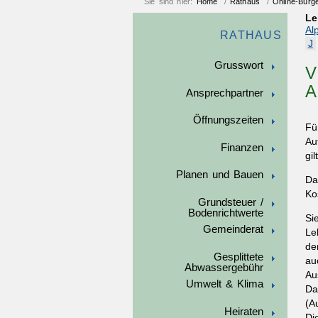
Sie sind hier:
Home
/
Rathaus
/
Online-Bürg
Le
Al
RATHAUS
J
Grusswort
V
A
Ansprechpartner
Öffnungszeiten
Fü
Au
Finanzen
gi
Planen und Bauen
Da
Ko
Grundsteuer /
Bodenrichtwerte
Si
Gemeinderat
Le
de
Gesplittete
au
Abwassergebühr
Au
Umwelt & Klima
Da
(A
Heiraten
Di