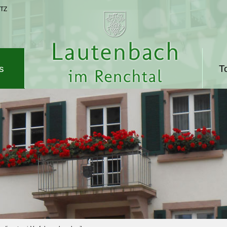
TZ
s
T