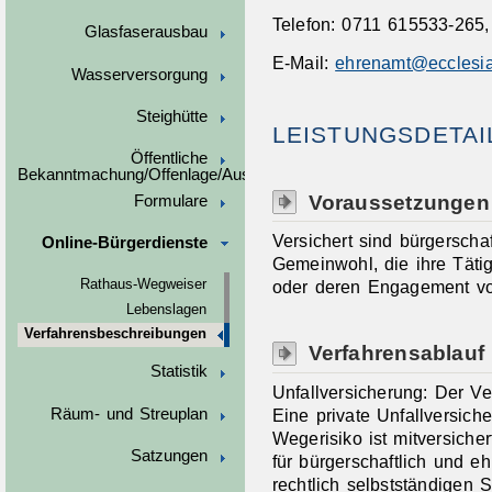
Telefon: 0711 615533-265,
Glasfaserausbau
E-Mail:
ehrenamt@ecclesi
Wasserversorgung
Steighütte
LEISTUNGSDETAI
Öffentliche
Bekanntmachung/Offenlage/Ausschreibungen
Voraussetzungen
Formulare
Versichert sind bürgerscha
Online-Bürgerdienste
Gemeinwohl, die ihre Täti
oder deren Engagement vo
Rathaus-Wegweiser
Lebenslagen
Verfahrensbeschreibungen
Verfahrensablauf
Statistik
Unfallversicherung: Der Ve
Räum- und Streuplan
Eine private Unfallversich
Wegerisiko ist mitversiche
Satzungen
für bürgerschaftlich und ehr
rechtlich selbstständigen S