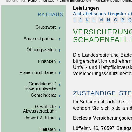
Sie sind hier:
Home
/
Rathaus
/
Online-Bürgerdienste
/
Verfahrensbeschreibun
Leistungen
Alphabetisches Register ü
RATHAUS
I
J
K
L
M
N
O
P
Q
Grusswort
VERSICHERUNG
SCHADENFALL
Ansprechpartner
Öffnungszeiten
Die Landesregierung Bade
bürgerschaftlich und ehre
Finanzen
Unfall- und Haftpflichtver
Planen und Bauen
Versicherungsschutz besteh
Grundsteuer /
Bodenrichtwerte
ZUSTÄNDIGE STE
Gemeinderat
Im Schadenfall oder bei F
Gesplittete
wenden Sie sich bitte an 
Abwassergebühr
Ecclesia Versicherungsdi
Umwelt & Klima
Löffelstr. 46, 70597 Stuttga
Heiraten