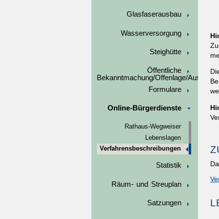
Glasfaserausbau
Wasserversorgung
Hi
Zu
Steighütte
me
Öffentliche
Di
Bekanntmachung/Offenlage/Ausschre
Be
Formulare
we
Hi
Online-Bürgerdienste
Ve
Rathaus-Wegweiser
Lebenslagen
Z
Verfahrensbeschreibungen
Da
Statistik
Ve
Räum- und Streuplan
L
Satzungen