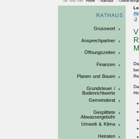
Sie sind hier:
Home
/
Rathaus
/
Online-Bürg
Le
Al
RATHAUS
J
Grusswort
V
R
Ansprechpartner
M
Öffnungszeiten
Da
Finanzen
be
Re
Planen und Bauen
Da
Grundsteuer /
Bodenrichtwerte
Hi
Gemeinderat
Gesplittete
Abwassergebühr
Umwelt & Klima
Heiraten