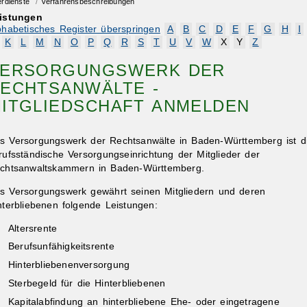
erdienste
/
Verfahrensbeschreibungen
istungen
phabetisches Register überspringen
A
B
C
D
E
F
G
H
I
K
L
M
N
O
P
Q
R
S
T
U
V
W
X
Y
Z
ERSORGUNGSWERK DER
ECHTSANWÄLTE -
ITGLIEDSCHAFT ANMELDEN
s Versorgungswerk der Rechtsanwälte in Baden-Württemberg ist d
rufsständische Versorgungseinrichtung der Mitglieder der
chtsanwaltskammern in Baden-Württemberg.
s Versorgungswerk gewährt seinen Mitgliedern und deren
nterbliebenen folgende Leistungen:
Altersrente
Berufsunfähigkeitsrente
Hinterbliebenenversorgung
Sterbegeld für die Hinterbliebenen
Kapitalabfindung an
hinterbliebene Ehe- oder
eingetragene