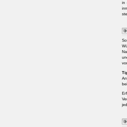
in
in
ste
So
Wü
Na
un
vo
Ti
An
be
Er
Ve
je