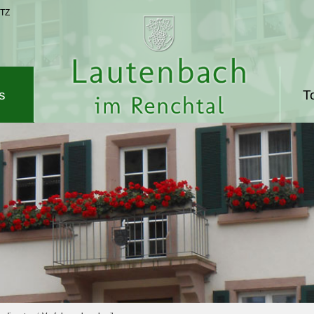
TZ
s
T