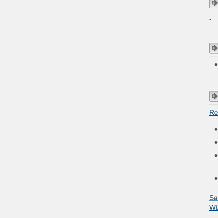
-
Re
Sa
Wü