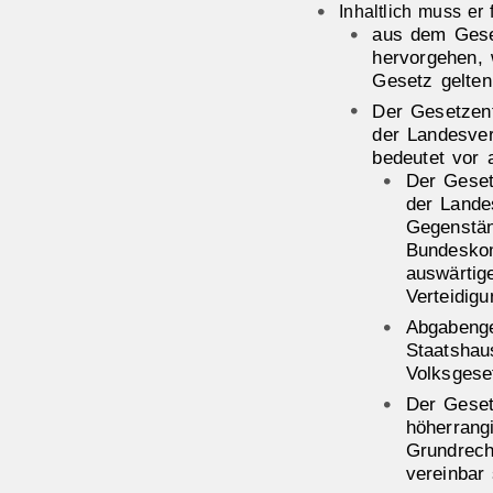
Inhaltlich muss er
aus dem Gese
hervorgehen, 
Gesetz gelten 
Der Gesetzen
der Landesver
bedeutet vor 
Der Gese
der Lande
Gegenstä
Bundeskom
auswärtig
Verteidig
Abgabenge
Staatshau
Volksgese
Der Geset
höherrang
Grundrech
vereinbar 