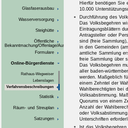
Hierfür benötigen Sie
Glasfaserausbau
10.000 Unterstützungsu
Durchführung des Vol
Wasserversorgung
Das Volksbegehren wi
Eintragungsblättern du
Steighütte
Antragsteller oder Per
sind (freie Sammlung),
Öffentliche
Bekanntmachung/Offenlage/Ausschreibungen
in den Gemeinden (amt
Formulare
amtliche Sammlung erst
freie Sammlung über 
Online-Bürgerdienste
Das Volksbegehren mu
aller baden-württember
Rathaus-Wegweiser
werden. Maßgeblich fü
Lebenslagen
einem Zehntel der Wahl
Verfahrensbeschreibungen
Wahlberechtigten bei 
Volksabstimmung. Maßg
Statistik
Quorums von einem Zeh
Anzahl der Wahlberech
Räum- und Streuplan
oder Volksabstimmung.
Unterschriften erforderl
Satzungen
Ist das Volksbegehren 