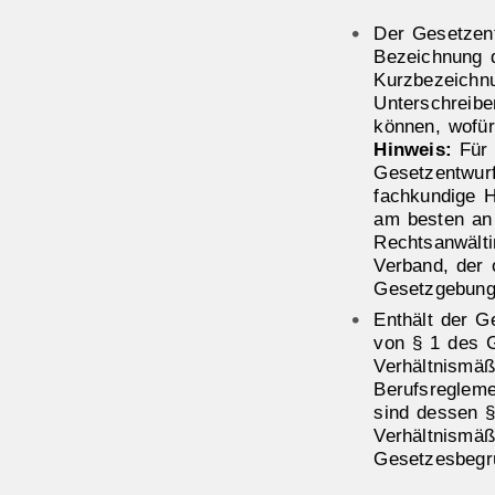
Der Gesetzent
Bezeichnung 
Kurzbezeichnu
Unterschreib
können, wofür
Hinweis:
Für 
Gesetzentwurf
fachkundige H
am besten an 
Rechtsanwälti
Verband, der 
Gesetzgebungs
Enthält der G
von § 1 des 
Verhältnismäß
Berufsreglem
sind dessen §
Verhältnismäßi
Gesetzesbegr