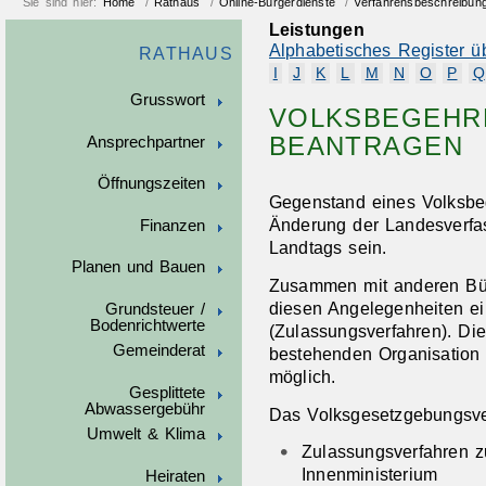
Sie sind hier:
Home
/
Rathaus
/
Online-Bürgerdienste
/
Verfahrensbeschreibun
Leistungen
Alphabetisches Register ü
RATHAUS
I
J
K
L
M
N
O
P
Q
Grusswort
VOLKSBEGEHR
BEANTRAGEN
Ansprechpartner
Öffnungszeiten
Gegenstand eines Volksbe
Änderung der Landesverfa
Finanzen
Landtags sein.
Planen und Bauen
Zusammen mit anderen Bür
diesen Angelegenheiten ei
Grundsteuer /
Bodenrichtwerte
(Zulassungsverfahren). Dies
Gemeinderat
bestehenden Organisation o
möglich.
Gesplittete
Abwassergebühr
Das Volksgesetzgebungsverf
Umwelt & Klima
Zulassungsverfahren 
Innenministerium
Heiraten