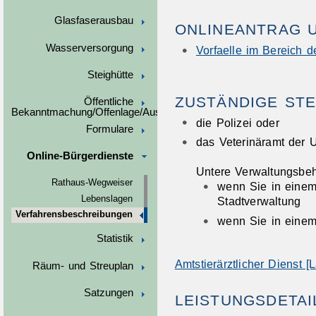
Glasfaserausbau
ONLINEANTRAG 
Wasserversorgung
Vorfaelle im Bereich d
Steighütte
ZUSTÄNDIGE STE
Öffentliche
Bekanntmachung/Offenlage/Ausschreibungen
die Polizei oder
Formulare
das Veterinäramt der 
Online-Bürgerdienste
Untere Verwaltungsbeh
Rathaus-Wegweiser
wenn Sie in einem
Lebenslagen
Stadtverwaltung
Verfahrensbeschreibungen
wenn Sie in einem
Statistik
Amtstierärztlicher Dienst [
Räum- und Streuplan
Satzungen
LEISTUNGSDETAI