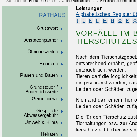
Sie sind hier:
Home
/
Rathaus
/
Online-Bürgerdienste
/
Verfahrensbeschreibun
Leistungen
Alphabetisches Register ü
RATHAUS
I
J
K
L
M
N
O
P
Q
Grusswort
VORFÄLLE IM 
TIERSCHUTZES
Ansprechpartner
Öffnungszeiten
Nach dem Tierschutzgesetz
entsprechend ernährt, gepf
Finanzen
untergebracht werden.
Planen und Bauen
Tieren darf die Möglichke
eingeschränkt werden, da
Grundsteuer /
Leiden oder Schäden zuge
Bodenrichtwerte
Gemeinderat
Niemand darf einem Tier 
Leiden oder Schäden zufü
Gesplittete
Abwassergebühr
Die für den Tierschutz zus
Umwelt & Klima
Tierhaltungen bzw. zur An
tierschutzrechtlicher Verst
Heiraten