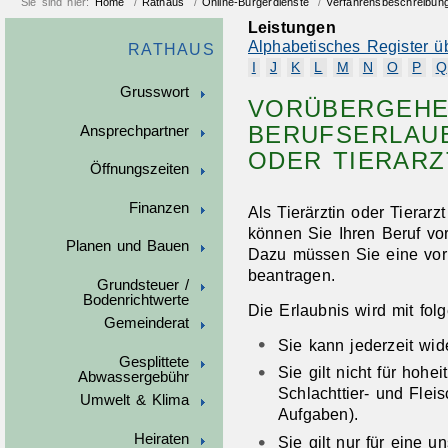
Sie sind hier:
Home
/
Rathaus
/
Online-Bürgerdienste
/
Verfahrensbeschreibun
Leistungen
Alphabetisches Register ü
RATHAUS
I
J
K
L
M
N
O
P
Q
Grusswort
VORÜBERGEH
BERUFSERLAUB
Ansprechpartner
ODER TIERAR
Öffnungszeiten
Finanzen
Als Tierärztin oder Tierar
können Sie Ihren Beruf v
Planen und Bauen
Dazu müssen Sie eine vor
beantragen.
Grundsteuer /
Bodenrichtwerte
Die Erlaubnis wird mit fol
Gemeinderat
Sie kann jederzeit wid
Gesplittete
Sie gilt nicht für hohe
Abwassergebühr
Schlachttier- und Flei
Umwelt & Klima
Aufgaben).
Heiraten
Sie gilt nur für eine u