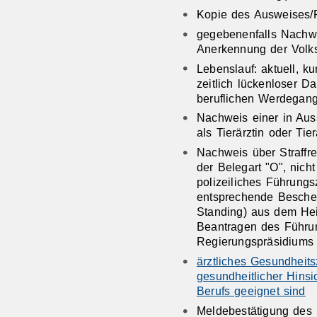
Kopie des Ausweises/P
gegebenenfalls Nachw
Anerkennung der Volks
Lebenslauf: aktuell, ku
zeitlich lückenloser D
beruflichen Werdegan
Nachweis einer in Auss
als Tierärztin oder Tie
Nachweis über Straffre
der Belegart "O", nicht
polizeiliches Führung
entsprechende Beschei
Standing) aus dem He
Beantragen des Führu
Regierungspräsidiums 
ärztliches Gesundheit
gesundheitlicher Hinsi
Berufs geeignet sind
Meldebestätigung des