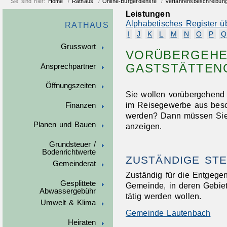
Sie sind hier:
Home
/
Rathaus
/
Online-Bürgerdienste
/
Verfahrensbeschreibun
Leistungen
Alphabetisches Register ü
RATHAUS
I
J
K
L
M
N
O
P
Q
Grusswort
VORÜBERGEH
GASTSTÄTTEN
Ansprechpartner
Öffnungszeiten
Sie wollen vorübergehend
im Reisegewerbe aus beso
Finanzen
werden? Dann müssen Sie 
Planen und Bauen
anzeigen.
Grundsteuer /
Bodenrichtwerte
ZUSTÄNDIGE STE
Gemeinderat
Zuständig für die Entgege
Gesplittete
Gemeinde, in deren
Gebie
Abwassergebühr
tätig werden wollen.
Umwelt & Klima
Gemeinde Lautenbach
Heiraten