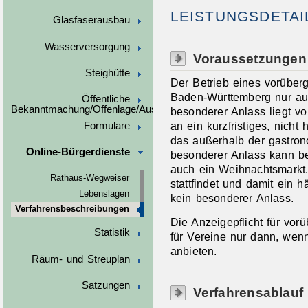
LEISTUNGSDETAI
Glasfaserausbau
Wasserversorgung
Voraussetzungen
Steighütte
Der Betrieb eines vorüber
Baden-Württemberg nur au
Öffentliche
Bekanntmachung/Offenlage/Ausschreibungen
besonderer Anlass liegt vo
an ein kurzfristiges, nicht
Formulare
das außerhalb der gastrono
Online-Bürgerdienste
besonderer Anlass kann bei
auch ein Weihnachtsmarkt
Rathaus-Wegweiser
stattfindet und damit ein h
Lebenslagen
kein besonderer Anlass.
Verfahrensbeschreibungen
Die Anzeigepflicht für vor
Statistik
für Vereine nur dann, wen
anbieten.
Räum- und Streuplan
Satzungen
Verfahrensablauf