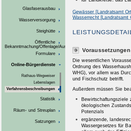
Glasfaserausbau
Gewässer [Landratsamt Ort
Wasserrecht [Landratsamt 
Wasserversorgung
Steighütte
LEISTUNGSDETAI
Öffentliche
Bekanntmachung/Offenlage/Ausschreibungen
Voraussetzungen
Formulare
Die wesentlichen Vorauss
Online-Bürgerdienste
Ordnung des Wasserhausha
WHG), vor allem was Durc
Rathaus-Wegweiser
und Fischschutz betrifft.
Lebenslagen
Außerdem müssen Sie bea
Verfahrensbeschreibungen
Bewirtschaftungsziele 
Statistik
ökologischen Zustands
Räum- und Streuplan
Potenzials
ergänzende, landesrec
Satzungen
Wassergesetzes für B