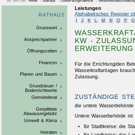
Sie sind hier:
Home
/
Rathaus
/
Online-Bürgerdienste
/
Verfahrensbeschreibun
Leistungen
Alphabetisches Register ü
RATHAUS
I
J
K
L
M
N
O
P
Q
Grusswort
WASSERKRAFTA
KW - ZULASSU
Ansprechpartner
ERWEITERUNG
Öffnungszeiten
Finanzen
Für die Errichtung/den Bet
Wasserkraftanlagen brauch
Planen und Bauen
Zulassung.
Grundsteuer /
Bodenrichtwerte
ZUSTÄNDIGE STE
Gemeinderat
die untere Wasserbehörde
Gesplittete
Abwassergebühr
Untere Wasserbehörde ist
Umwelt & Klima
für Stadtkreise: die St
Heiraten
für Landkreise: das La