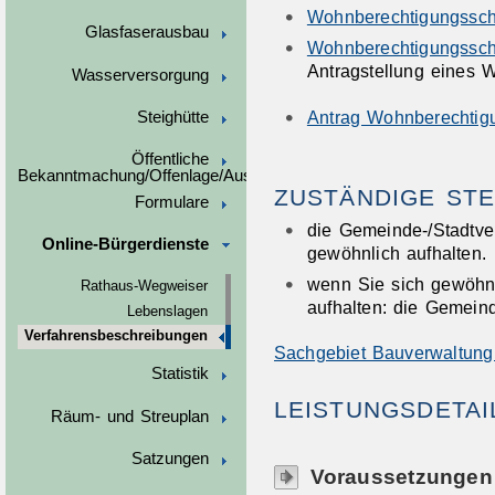
Wohnberechtigungssch
Glasfaserausbau
Wohnberechtigungssch
Antragstellung eines 
Wasserversorgung
Antrag Wohnberechtig
Steighütte
Öffentliche
Bekanntmachung/Offenlage/Ausschreibungen
ZUSTÄNDIGE STE
Formulare
die Gemeinde-/Stadtve
Online-Bürgerdienste
gewöhnlich aufhalten.
wenn Sie sich gewöhnl
Rathaus-Wegweiser
aufhalten: die Gemein
Lebenslagen
Verfahrensbeschreibungen
Sachgebiet Bauverwaltung 
Statistik
LEISTUNGSDETAI
Räum- und Streuplan
Satzungen
Voraussetzungen