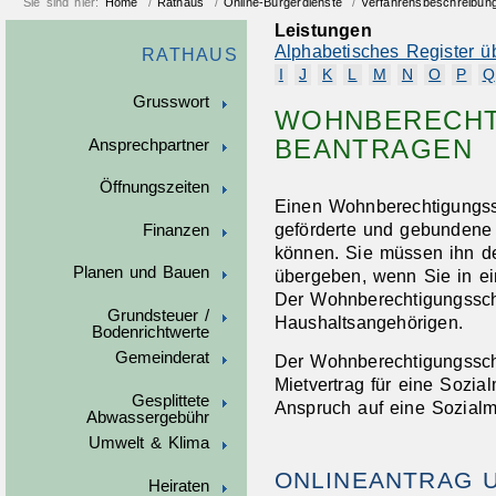
Sie sind hier:
Home
/
Rathaus
/
Online-Bürgerdienste
/
Verfahrensbeschreibun
Leistungen
Alphabetisches Register ü
RATHAUS
I
J
K
L
M
N
O
P
Q
Grusswort
WOHNBERECHT
BEANTRAGEN
Ansprechpartner
Öffnungszeiten
Einen Wohnberechtigungss
geförderte und gebundene
Finanzen
können. Sie müssen ihn de
Planen und Bauen
übergeben, wenn Sie in e
Der Wohnberechtigungssche
Grundsteuer /
Haushaltsangehörigen.
Bodenrichtwerte
Gemeinderat
Der Wohnberechtigungssche
Mietvertrag für eine Sozi
Gesplittete
Anspruch auf eine Sozialm
Abwassergebühr
Umwelt & Klima
ONLINEANTRAG 
Heiraten