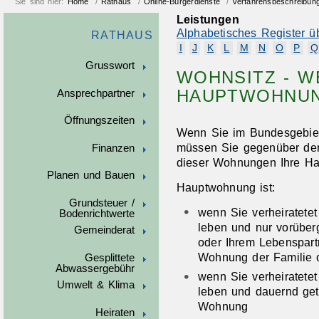
Sie sind hier:
Home
/
Rathaus
/
Online-Bürgerdienste
/
Verfahrensbeschreibun
Leistungen
Alphabetisches Register ü
RATHAUS
I
J
K
L
M
N
O
P
Q
Grusswort
WOHNSITZ - W
HAUPTWOHNUN
Ansprechpartner
Öffnungszeiten
Wenn Sie im Bundesgebie
müssen Sie gegenüber der
Finanzen
dieser Wohnungen Ihre Ha
Planen und Bauen
Hauptwohnung ist:
Grundsteuer /
wenn Sie verheiratetet
Bodenrichtwerte
leben und nur vorüber
Gemeinderat
oder Ihrem Lebenspart
Wohnung der Familie o
Gesplittete
Abwassergebühr
wenn Sie verheiratetet
Umwelt & Klima
leben und dauernd get
Wohnung
Heiraten