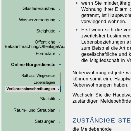
wenn Sie minderjährig
Glasfaserausbau
Wohnung Ihrer Eltern 
getrennt, ist Hauptwo
Wasserversorgung
vorwiegend wohnen.
Erst wenn sich die vo
Steighütte
zweifelsfrei bestimmen
Lebensbeziehungen abz
Öffentliche
Bekanntmachung/Offenlage/Ausschreibungen
zum Beispiel die Art 
Formulare
gesellschaftliche und 
die Mitgliedschaft in 
Online-Bürgerdienste
Nebenwohnung ist jede we
Rathaus-Wegweiser
können somit eine Haupt
Lebenslagen
Nebenwohnungen haben.
Verfahrensbeschreibungen
Wechseln Sie die Hauptwo
Statistik
zuständigen Meldebehörde 
Räum- und Streuplan
ZUSTÄNDIGE STE
Satzungen
die Meldebehörde