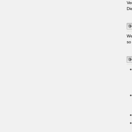
Ve
Di
We
so