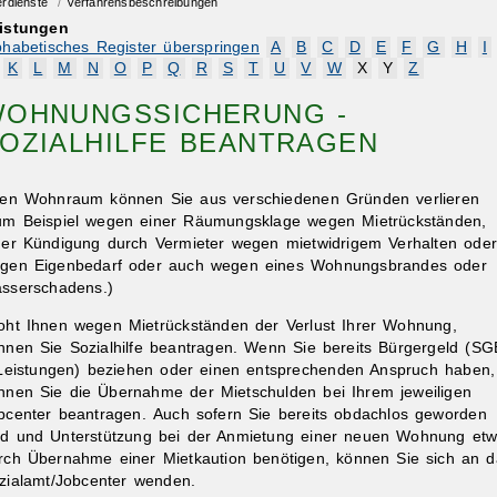
erdienste
/
Verfahrensbeschreibungen
istungen
phabetisches Register überspringen
A
B
C
D
E
F
G
H
I
K
L
M
N
O
P
Q
R
S
T
U
V
W
X
Y
Z
OHNUNGSSICHERUNG -
OZIALHILFE BEANTRAGEN
ren Wohnraum können Sie aus verschiedenen Gründen verlieren
um Beispiel wegen einer Räumungsklage wegen Mietrückständen,
ner Kündigung durch Vermieter wegen mietwidrigem Verhalten oder
gen Eigenbedarf oder auch wegen eines Wohnungsbrandes oder
sserschadens.)
oht Ihnen wegen Mietrückständen der Verlust Ihrer Wohnung,
nnen Sie Sozialhilfe beantragen.
Wenn Sie bereits Bürgergeld (SG
-Leistungen) beziehen oder einen entsprechenden Anspruch haben,
nnen Sie die Übernahme der Mietschulden bei Ihrem jeweiligen
bcenter beantragen.
Auch sofern Sie bereits obdachlos geworden
nd und Unterstützung bei der Anmietung einer neuen Wohnung et
rch Übernahme einer Mietkaution benötigen, können Sie sich an d
zialamt/Jobcenter wenden.