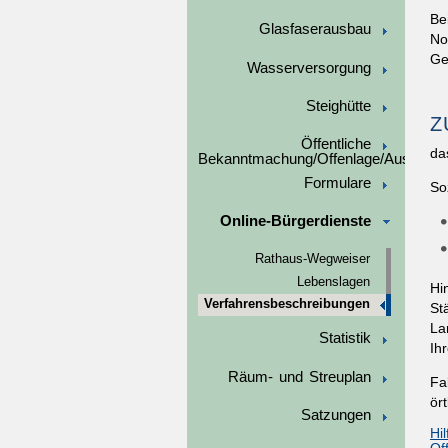
Be
Glasfaserausbau
No
Ge
Wasserversorgung
Steighütte
Z
Öffentliche
da
Bekanntmachung/Offenlage/Ausschre
Formulare
So
Online-Bürgerdienste
Rathaus-Wegweiser
Lebenslagen
Hi
Verfahrensbeschreibungen
St
La
Statistik
Ih
Räum- und Streuplan
Fa
ör
Satzungen
Hi