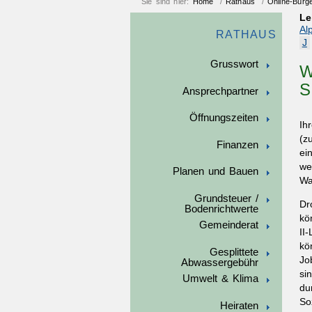
Sie sind hier:
Home
/
Rathaus
/
Online-Bürg
Le
Al
RATHAUS
J
Grusswort
W
S
Ansprechpartner
Öffnungszeiten
Ih
(z
Finanzen
ei
we
Planen und Bauen
Wa
Grundsteuer /
Dr
Bodenrichtwerte
kö
Gemeinderat
II
kö
Gesplittete
Jo
Abwassergebühr
si
Umwelt & Klima
du
So
Heiraten