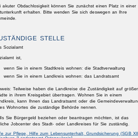
i akuter Obdachlosigkeit können Sie zunächst einen Platz in einer
tunterkunft erhalten. Bitte wenden Sie sich deswegen an Ihre
meinde.
USTÄNDIGE STELLE
s Sozialamt
ibungen
zialamt ist,
wenn Sie in einem Stadtkreis wohnen: die Stadtverwaltung
wenn Sie in einem Landkreis wohnen: das Landratsamt
nweis: Teilweise haben die Landkreise die Zuständigkeit auf größe
ädte in ihrem Kreisgebiet übertragen. Wohnen Sie in einem
ndkreis, kann Ihnen das Landratsamt oder die Gemeindeverwaltun
res Wohnortes die zuständige Behörde nennen.
lls Sie Bürgergeld beziehen oder beantragen möchten, ist das
tliche Jobcenter des Stadt- oder Landkreises für Sie zuständig.
lfe zur Pflege, Hilfe zum Lebensunterhalt, Grundsicherung (SGB XII