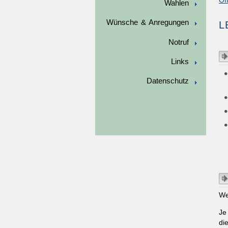
Of
Wahlen
Wünsche & Anregungen
L
Notruf
Links
Datenschutz
We
Je
di