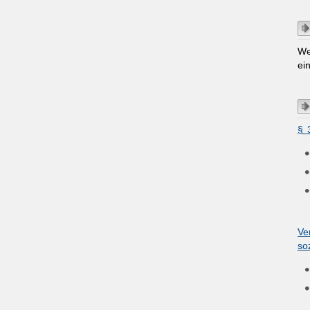
We
ei
§ 
Ve
so