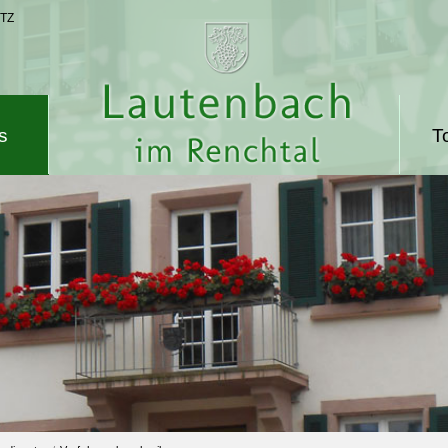
TZ
s
T