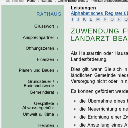
Sie sind hier:
Home
/
Rathaus
/
Online-Bürgerdienste
/
Verfahrensbeschreibun
Leistungen
Alphabetisches Register ü
RATHAUS
I
J
K
L
M
N
O
P
Q
Grusswort
ZUWENDUNG FÜ
LANDARZT BE
Ansprechpartner
Öffnungszeiten
Als Hausärztin oder Hausa
Landesförderung.
Finanzen
Dies gilt, wenn Sie sich i
Planen und Bauen
ländlichen Gemeinde niede
Versorgung nicht oder in n
Grundsteuer /
Bodenrichtwerte
Es können gefördert werde
Gemeinderat
die Übernahme eines 
Gesplittete
Abwassergebühr
die Neuerrichtung eine
Umwelt & Klima
die Errichtung einer Z
die Anstellung eines Ar
Heiraten