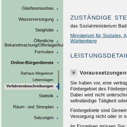
Glasfaserausbau
ZUSTÄNDIGE STE
Wasserversorgung
das Sozialministerium Ba
Steighütte
Ministerium für Soziales, 
Württemberg
Öffentliche
Bekanntmachung/Offenlage/Ausschreibungen
Formulare
LEISTUNGSDETAI
Online-Bürgerdienste
Voraussetzungen
Rathaus-Wegweiser
Lebenslagen
Sie haben vor, eine vertrag
Verfahrensbeschreibungen
Fördergebiet des Förderp
Dabei wird nicht untersch
Statistik
selbständige Tätigkeit oder
Räum- und Streuplan
Fördergebiete sind Gemein
Versorgung nicht oder in na
Satzungen
Im Einzelnen müssen Sie: