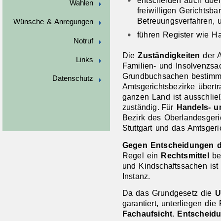
entscheiden auch über
Wahlen
freiwilligen Gerichtsba
Betreuungsverfahren, 
Wünsche & Anregungen
führen Register wie Ha
Notruf
Die
Zuständigkeiten
der A
Links
Familien- und Insolvenzsa
Grundbuchsachen bestimmt
Datenschutz
Amtsgerichtsbezirke übert
ganzen Land ist ausschließ
zuständig. Für
Handels- u
Bezirk des Oberlandesgeric
Stuttgart und das Amtsgeri
Gegen Entscheidungen d
Regel ein
Rechtsmittel
bei
und Kindschaftssachen ist
Instanz.
Da das Grundgesetz die
U
garantiert, unterliegen die
Fachaufsicht
.
Entscheid