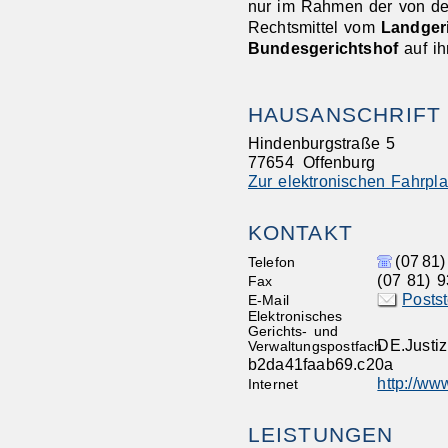
nur im Rahmen der von d
Rechtsmittel vom
Landgeri
Bundesgerichtshof
auf ih
HAUSANSCHRIFT
Hindenburgstraße 5
77654
Offenburg
Zur elektronischen Fahrpl
KONTAKT
(07
81)
Telefon
(07
81) 9
Fax
Posts
E-Mail
Elektronisches
Gerichts- und
DE.Justi
Verwaltungspostfach
b2da41faab69.c20a
http://ww
Internet
LEISTUNGEN