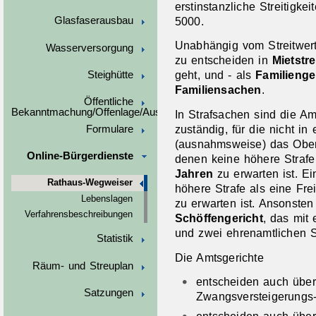
erstinstanzliche Streitigke
5000.
Glasfaserausbau
Unabhängig vom Streitwer
Wasserversorgung
zu entscheiden in
Mietstre
geht, und - als
Familienge
Steighütte
Familiensachen
.
Öffentliche
Bekanntmachung/Offenlage/Ausschreibungen
In Strafsachen sind die Amt
zuständig, für die nicht in
Formulare
(ausnahmsweise) das Oberl
Online-Bürgerdienste
denen keine höhere Strafe
Jahren
zu erwarten ist. Ei
Rathaus-Wegweiser
höhere Strafe als eine Frei
Lebenslagen
zu erwarten ist. Ansonsten
Verfahrensbeschreibungen
Schöffengericht
, das mit 
und zwei ehrenamtlichen Sc
Statistik
Die Amtsgerichte
Räum- und Streuplan
entscheiden auch über
Satzungen
Zwangsversteigerungs-