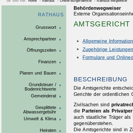
Sie sind hier:
Home
/
Rathaus
/
Online-Bürgerdienste
/
Rathaus-Wegweiser
Behördenwegweiser
Externe Organisationseinhe
RATHAUS
AMTSGERICHT
Grusswort
Ansprechpartner
Allgemeine Informatio
Zugehörige Leistunge
Öffnungszeiten
Formulare und Onlined
Finanzen
Planen und Bauen
BESCHREIBUNG
Grundsteuer /
Die Amtsgerichte entschei
Bodenrichtwerte
Gerichte der ordentlichen G
Gemeinderat
Zivilsachen sind
privatrec
Gesplittete
die
Parteien als Privatpe
Abwassergebühr
auch staatliche Träger als
Umwelt & Klima
gegenüberstehen.
Die Amtsgerichte sind in Z
Heiraten