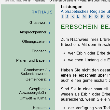
Sie sind hier:
Home
/
Rathaus
/
Online-Bürgerdienste
/
Verfahrensbeschreibun
Leistungen
Alphabetisches Register ü
RATHAUS
I
J
K
L
M
N
O
P
Q
Grusswort
ERBSCHEIN B
Ansprechpartner
Zum Nachweis Ihres Erbre
Öffnungszeiten
Erbschein. Mit dem Erbsche
Finanzen
wer Erbin oder Erbe d
welchen Umfang die Er
Planen und Bauen
Haben Sie nicht den gesam
Grundsteuer /
Bodenrichtwerte
einen Teilerbschein über I
Gemeinderat
auch einen gemeinschaftli
Sind Sie in einer notariel
Gesplittete
Abwassergebühr
wegen als Erbin oder Erbe
Umwelt & Klima
ausreichend, wenn Sie ein
der Verfügung von To
Heiraten