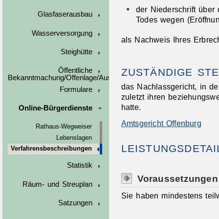
der Niederschrift über
Glasfaserausbau
Todes wegen (Eröffnun
Wasserversorgung
als Nachweis Ihres Erbrech
Steighütte
ZUSTÄNDIGE STE
Öffentliche
Bekanntmachung/Offenlage/Ausschreibungen
das Nachlassgericht, in de
Formulare
zuletzt ihren beziehungsw
hatte.
Online-Bürgerdienste
Amtsgericht Offenburg
Rathaus-Wegweiser
Lebenslagen
LEISTUNGSDETAI
Verfahrensbeschreibungen
Statistik
Voraussetzungen
Räum- und Streuplan
Sie haben mindestens teil
Satzungen