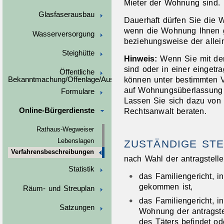
Mieter der Wohnung sind.
Glasfaserausbau
Dauerhaft dürfen Sie die 
wenn die Wohnung Ihnen ge
Wasserversorgung
beziehungsweise der allein
Steighütte
Hinweis:
Wenn Sie mit der 
sind oder in einer eingetr
Öffentliche
können unter bestimmten 
Bekanntmachung/Offenlage/Ausschreibungen
auf Wohnungsüberlassung
Formulare
Lassen Sie sich dazu von 
Rechtsanwalt beraten.
Online-Bürgerdienste
Rathaus-Wegweiser
Lebenslagen
ZUSTÄNDIGE STE
Verfahrensbeschreibungen
nach Wahl der antragstell
Statistik
das Familiengericht, i
gekommen ist,
Räum- und Streuplan
das Familiengericht, 
Satzungen
Wohnung der antragste
des Täters befindet od