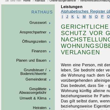
Sie sind hier:
Home
/
Rathaus
/
Online-Bürgerdienste
/
Verfahrensbeschreibun
Leistungen
Alphabetisches Register ü
RATHAUS
I
J
K
L
M
N
O
P
Q
Grusswort
GERICHTLICHE
CHUTZ VOR GE
Ansprechpartner
ACHSTELLUNGE
Öffnungszeiten
OHNUNGSÜBER
ERLANGEN
Finanzen
Planen und Bauen
Wenn eine Person, mit de
leben, Sie bedroht oder ve
Grundsteuer /
Bodenrichtwerte
die Wohnung nach dem Ge
Gemeinderat
vorübergehenden alleinig
Das bedeutet, dass Sie - g
Gesplittete
Wohnung künftig alleine n
Abwassergebühr
beziehungsweise Ihr Part
Umwelt & Klima
Das gilt selbst dann, wenn
beziehungsweise Eigentüm
Heiraten