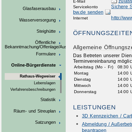
zulas
E-Mail
Sichere S
Servicekonto
Glasfaserausbau
bw.de senden
http://ww
Internet
Wasserversorgung
Steighütte
ÖFFNUNGSZEITE
Öffentliche
Allgemeine Öffnungsze
Bekanntmachung/Offenlage/Ausschreibungen
Formulare
Das Betreten unserer Diens
Terminvereinbarung möglic
Online-Bürgerdienste
Arbeitstag (Mo - Fr)
08:30 
Montag
14:00 
Rathaus-Wegweiser
Dienstag
14:00 
Lebenslagen
Mittwoch
14:00 
Verfahrensbeschreibungen
Donnerstag
14:00 
Statistik
LEISTUNGEN
Räum- und Streuplan
3D Kennzeichen / Car
Satzungen
Abmeldung / Außerbetr
beantragen