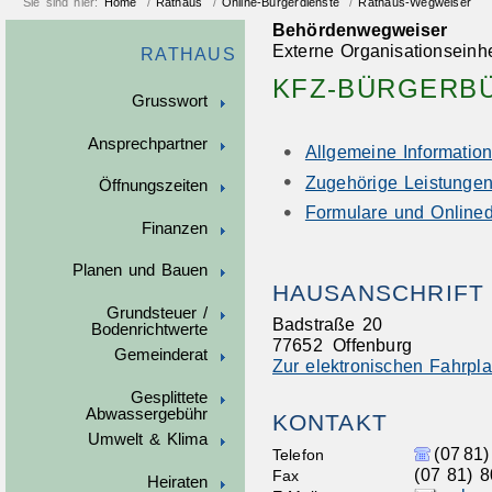
Sie sind hier:
Home
/
Rathaus
/
Online-Bürgerdienste
/
Rathaus-Wegweiser
Behördenwegweiser
Externe Organisationseinhe
RATHAUS
KFZ-BÜRGERBÜ
Grusswort
Ansprechpartner
Allgemeine Informatio
Zugehörige Leistunge
Öffnungszeiten
Formulare und Onlined
Finanzen
Planen und Bauen
HAUSANSCHRIFT
Grundsteuer /
Badstraße 20
Bodenrichtwerte
77652
Offenburg
Gemeinderat
Zur elektronischen Fahrpl
Gesplittete
Abwassergebühr
KONTAKT
Umwelt & Klima
(07
81)
Telefon
(07
81) 8
Fax
Heiraten