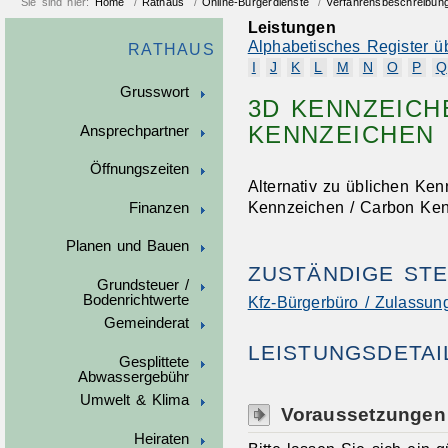
Sie sind hier:
Home
/
Rathaus
/
Online-Bürgerdienste
/
Verfahrensbeschreibun
Leistungen
Alphabetisches Register ü
RATHAUS
I
J
K
L
M
N
O
P
Q
Grusswort
3D KENNZEICH
KENNZEICHEN
Ansprechpartner
Öffnungszeiten
Alternativ zu üblichen Ke
Kennzeichen / Carbon Ken
Finanzen
Planen und Bauen
ZUSTÄNDIGE STE
Grundsteuer /
Bodenrichtwerte
Kfz-Bürgerbüro / Zulassung
Gemeinderat
LEISTUNGSDETAI
Gesplittete
Abwassergebühr
Umwelt & Klima
Voraussetzungen
Heiraten