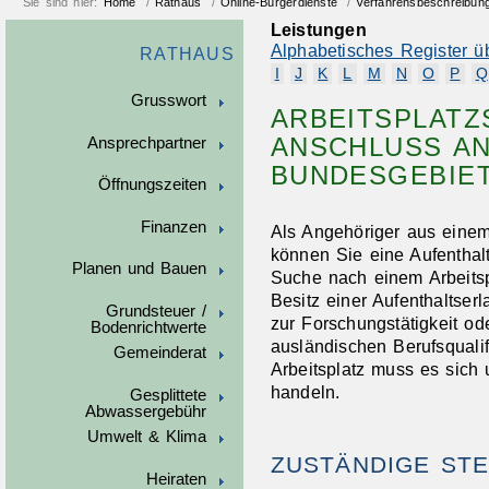
Sie sind hier:
Home
/
Rathaus
/
Online-Bürgerdienste
/
Verfahrensbeschreibun
Leistungen
Alphabetisches Register ü
RATHAUS
I
J
K
L
M
N
O
P
Q
Grusswort
ARBEITSPLATZ
ANSCHLUSS AN
Ansprechpartner
BUNDESGEBIE
Öffnungszeiten
Finanzen
Als Angehöriger aus eine
können Sie eine Aufenthalt
Planen und Bauen
Suche nach einem Arbeitsp
Besitz einer Aufenthaltser
Grundsteuer /
zur Forschungstätigkeit o
Bodenrichtwerte
ausländischen Berufsquali
Gemeinderat
Arbeitsplatz muss es sich 
handeln.
Gesplittete
Abwassergebühr
Umwelt & Klima
ZUSTÄNDIGE STE
Heiraten