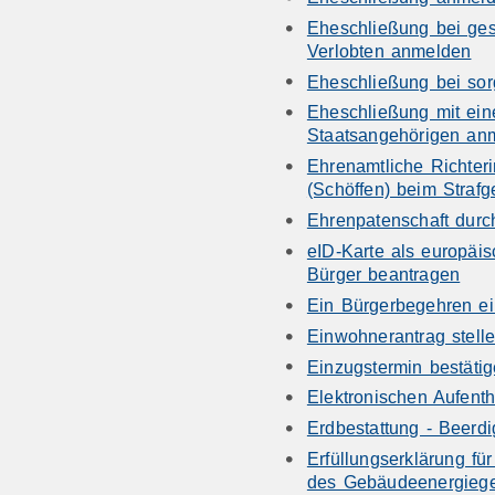
Eheschließung bei ge
Verlobten anmelden
Eheschließung bei sor
Eheschließung mit ein
Staatsangehörigen an
Ehrenamtliche Richteri
(Schöffen) beim Strafg
Ehrenpatenschaft dur
eID-Karte als europäi
Bürger beantragen
Ein Bürgerbegehren ei
Einwohnerantrag stell
Einzugstermin bestät
Elektronischen Aufenth
Erdbestattung - Beerd
Erfüllungserklärung fü
des Gebäudeenergieges