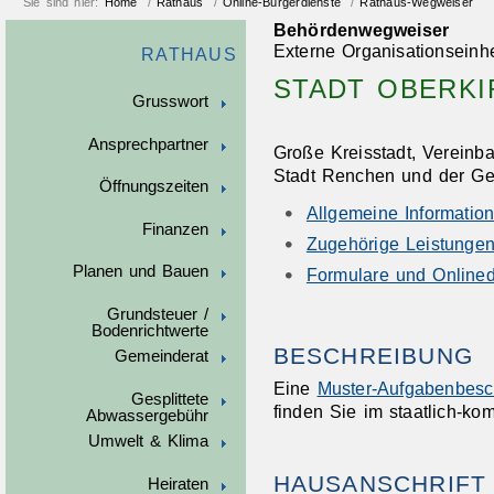
Sie sind hier:
Home
/
Rathaus
/
Online-Bürgerdienste
/
Rathaus-Wegweiser
Behördenwegweiser
Externe Organisationseinhe
RATHAUS
STADT OBERKI
Grusswort
Ansprechpartner
Große Kreisstadt, Vereinb
Stadt Renchen und der G
Öffnungszeiten
Allgemeine Informatio
Finanzen
Zugehörige Leistunge
Planen und Bauen
Formulare und Onlined
Grundsteuer /
Bodenrichtwerte
BESCHREIBUNG
Gemeinderat
Eine
Muster-Aufgabenbesc
Gesplittete
finden Sie im staatlich-k
Abwassergebühr
Umwelt & Klima
HAUSANSCHRIFT
Heiraten