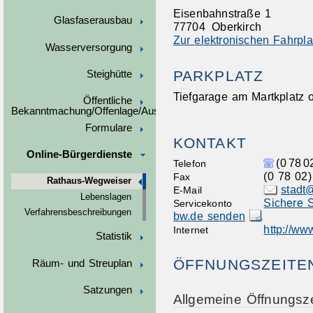
Eisenbahnstraße 1
Glasfaserausbau
77704
Oberkirch
Zur elektronischen Fahrpl
Wasserversorgung
PARKPLATZ
Steighütte
Tiefgarage am Martkplatz 
Öffentliche
Bekanntmachung/Offenlage/Ausschreibungen
Formulare
KONTAKT
Online-Bürgerdienste
(0
78
0
Telefon
(0
78
02)
Fax
Rathaus-Wegweiser
stadt
E-Mail
Lebenslagen
Sichere S
Servicekonto
Verfahrensbeschreibungen
bw.de senden
http://ww
Internet
Statistik
ÖFFNUNGSZEITE
Räum- und Streuplan
Satzungen
Allgemeine Öffnungsze