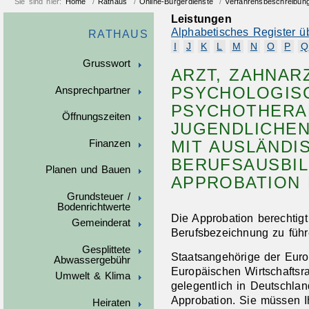
Sie sind hier:
Home
/
Rathaus
/
Online-Bürgerdienste
/
Verfahrensbeschreibun
Leistungen
Alphabetisches Register ü
RATHAUS
I
J
K
L
M
N
O
P
Q
Grusswort
ARZT, ZAHNAR
PSYCHOLOGIS
Ansprechpartner
PSYCHOTHERAP
Öffnungszeiten
JUGENDLICHE
MIT AUSLÄNDI
Finanzen
BERUFSAUSBIL
Planen und Bauen
APPROBATION
Grundsteuer /
Bodenrichtwerte
Die Approbation berechtigt
Gemeinderat
Berufsbezeichnung zu füh
Gesplittete
Staatsangehörige der Eur
Abwassergebühr
Europäischen Wirtschaftsr
Umwelt & Klima
gelegentlich in Deutschlan
Approbation. Sie müssen Ih
Heiraten