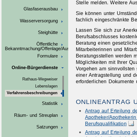
Stelle melden. Weitere Ausk
Glasfaserausbau
Sie können unter Umstände
fachlich eingeschränkte Be
Wasserversorgung
Lassen Sie sich zur Anerk
Steighütte
Berufsabschlusses kostenl
Beratung einen gesetzlich
Öffentliche
Bekanntmachung/Offenlage/Ausschreibungen
Mitarbeiterinnen und Mitar
Beratungsstellen werden m
Formulare
Möglichkeiten mit Ihrer Qu
Online-Bürgerdienste
Vorgehen am sinnvollsten 
einer Antragstellung und 
Rathaus-Wegweiser
erforderlichen Dokumente u
Lebenslagen
Verfahrensbeschreibungen
ONLINEANTRAG 
Statistik
Antrag auf Erteilung d
Räum- und Streuplan
Apotheker/Apothekerin
Berufsqualifikation
Satzungen
Antrag auf Erteilung d