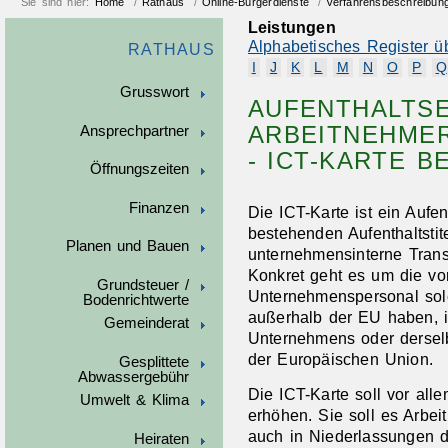
Sie sind hier:
Home
/
Rathaus
/
Online-Bürgerdienste
/
Verfahrensbeschreibun
Leistungen
Alphabetisches Register ü
RATHAUS
I
J
K
L
M
N
O
P
Q
Grusswort
AUFENTHALTSE
ARBEITNEHMER
Ansprechpartner
- ICT-KARTE 
Öffnungszeiten
Finanzen
Die ICT-Karte ist ein Aufen
bestehenden Aufenthaltstit
Planen und Bauen
unternehmensinterne Trans
Konkret geht es um die v
Grundsteuer /
Unternehmenspersonal solc
Bodenrichtwerte
außerhalb der EU haben, 
Gemeinderat
Unternehmens oder dersel
der Europäischen Union.
Gesplittete
Abwassergebühr
Die ICT-Karte soll vor all
Umwelt & Klima
erhöhen. Sie soll es Arbei
auch in Niederlassungen 
Heiraten