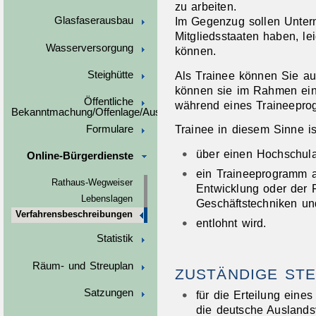
zu arbeiten.
Im Gegenzug sollen Unter
Glasfaserausbau
Mitgliedsstaaten haben, lei
Wasserversorgung
können.
Als Trainee können Sie au
Steighütte
können sie im Rahmen ein
Öffentliche
während eines Traineepro
Bekanntmachung/Offenlage/Ausschreibungen
Trainee in diesem Sinne is
Formulare
über einen Hochschula
Online-Bürgerdienste
ein Traineeprogramm ab
Rathaus-Wegweiser
Entwicklung oder der 
Lebenslagen
Geschäftstechniken un
Verfahrensbeschreibungen
entlohnt wird.
Statistik
Räum- und Streuplan
ZUSTÄNDIGE STE
Satzungen
für die Erteilung eine
die deutsche Auslandsv