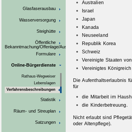
Australien
Glasfaserausbau
Israel
Japan
Wasserversorgung
Kanada
Steighütte
Neuseeland
Öffentliche
Republik Korea
Bekanntmachung/Offenlage/Ausschreibungen
Schweiz
Formulare
Vereinigte Staaten vo
Online-Bürgerdienste
Vereinigtes Königreich
Rathaus-Wegweiser
Die Aufenthaltserlaubnis fü
Lebenslagen
für
Verfahrensbeschreibungen
die Mitarbeit im Haush
Statistik
die Kinderbetreuung.
Räum- und Streuplan
Nicht erlaubt sind Pfleget
Satzungen
oder Altenpflege).