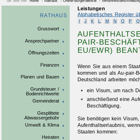
Sie sind hier:
Home
/
Rathaus
/
Online-Bürgerdienste
/
Verfahrensbeschreibun
Leistungen
Alphabetisches Register ü
RATHAUS
I
J
K
L
M
N
O
P
Q
Grusswort
AUFENTHALTSE
PAIR-BESCHÄFT
Ansprechpartner
EU/EWR) BEA
Öffnungszeiten
Finanzen
Wenn Sie aus einem Staa
kommen und als Au-pair-Bes
Planen und Bauen
Deutschland arbeiten möch
Grundsteuer /
ein Visum, um nach De
Bodenrichtwerte
anschließend eine Aufe
Gemeinderat
Beschäftigung.
Gesplittete
Abwassergebühr
Sie benötigen kein Visum,
Aufenthaltserlaubnis, wen
Umwelt & Klima
Staaten kommen:
Heiraten