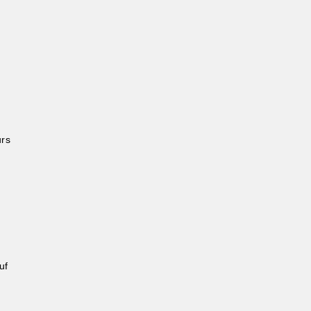
urs
uf