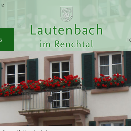
TZ
s
T