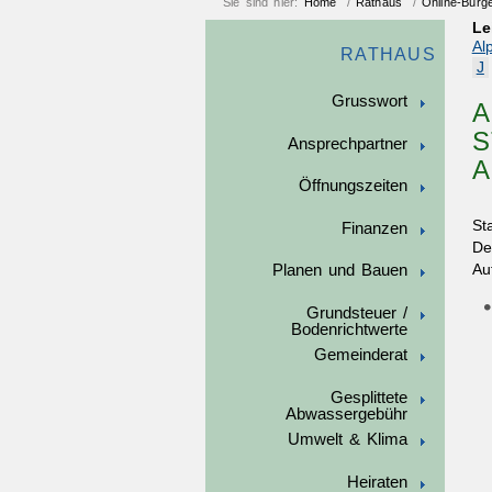
Sie sind hier:
Home
/
Rathaus
/
Online-Bürg
Le
Al
RATHAUS
J
Grusswort
A
S
Ansprechpartner
A
Öffnungszeiten
St
Finanzen
De
Au
Planen und Bauen
Grundsteuer /
Bodenrichtwerte
Gemeinderat
Gesplittete
Abwassergebühr
Umwelt & Klima
Heiraten