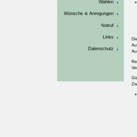
Wahlen
Wünsche & Anregungen
Notruf
Links
Di
Au
Datenschutz
Au
Re
Ve
Gü
Zw