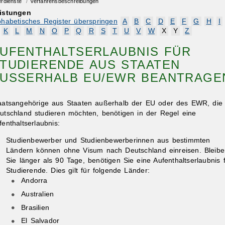
erdienste
/
Verfahrensbeschreibungen
istungen
phabetisches Register überspringen
A
B
C
D
E
F
G
H
I
K
L
M
N
O
P
Q
R
S
T
U
V
W
X
Y
Z
UFENTHALTSERLAUBNIS FÜR
TUDIERENDE AUS STAATEN
USSERHALB EU/EWR BEANTRAGEN
aatsangehörige aus Staaten außerhalb der EU oder des EWR, die 
utschland studieren möchten, benötigen in der Regel eine
fenthaltserlaubnis:
Studienbewerber und Studienbewerberinnen aus bestimmten
Ländern können ohne Visum nach Deutschland einreisen. Bleib
Sie länger als 90 Tage, benötigen Sie eine Aufenthaltserlaubnis 
Studierende. Dies gilt für folgende Länder:
Andorra
Australien
Brasilien
El Salvador