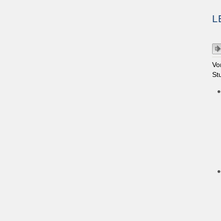
L
Vo
St