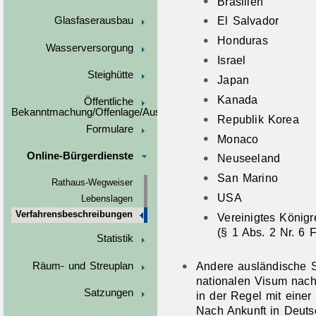
Brasilien
El Salvador
Glasfaserausbau
Honduras
Wasserversorgung
Israel
Steighütte
Japan
Kanada
Öffentliche
Bekanntmachung/Offenlage/Ausschreibungen
Republik Korea
Formulare
Monaco
Online-Bürgerdienste
Neuseeland
San Marino
Rathaus-Wegweiser
USA
Lebenslagen
Verfahrensbeschreibungen
Vereinigtes Königr
(§ 1 Abs. 2 Nr. 6 
Statistik
Andere ausländische S
Räum- und Streuplan
nationalen Visum nach
Satzungen
in der Regel mit einer
Nach Ankunft in Deuts