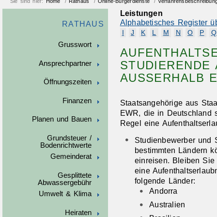
Sie sind hier:
Home
/
Rathaus
/
Online-Bürgerdienste
/
Verfahrensbeschreibun
Leistungen
Alphabetisches Register ü
RATHAUS
I
J
K
L
M
N
O
P
Q
Grusswort
AUFENTHALTSE
STUDIERENDE 
Ansprechpartner
AUSSERHALB E
Öffnungszeiten
Finanzen
Staatsangehörige aus Sta
EWR, die in Deutschland s
Planen und Bauen
Regel eine Aufenthaltserla
Grundsteuer /
Studienbewerber und 
Bodenrichtwerte
bestimmten Ländern k
Gemeinderat
einreisen. Bleiben Sie
eine Aufenthaltserlaubn
Gesplittete
folgende Länder:
Abwassergebühr
Andorra
Umwelt & Klima
Australien
Heiraten