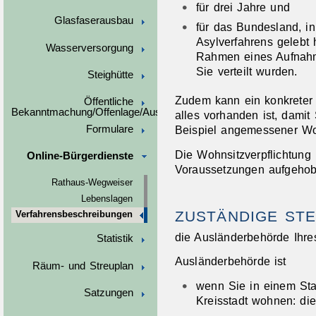
für drei Jahre und
Glasfaserausbau
für das Bundesland, i
Asylverfahrens gelebt
Wasserversorgung
Rahmen eines Aufnahm
Sie verteilt wurden.
Steighütte
Zudem kann ein konkreter
Öffentliche
Bekanntmachung/Offenlage/Ausschreibungen
alles vorhanden ist, damit
Formulare
Beispiel angemessener W
Die Wohnsitzverpflichtung
Online-Bürgerdienste
Voraussetzungen aufgeho
Rathaus-Wegweiser
Lebenslagen
ZUSTÄNDIGE STE
Verfahrensbeschreibungen
die Ausländerbehörde Ihre
Statistik
Ausländerbehörde ist
Räum- und Streuplan
wenn Sie in einem Sta
Satzungen
Kreisstadt wohnen: di