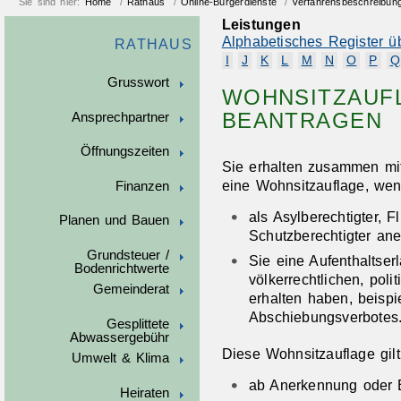
Sie sind hier:
Home
/
Rathaus
/
Online-Bürgerdienste
/
Verfahrensbeschreibun
Leistungen
Alphabetisches Register ü
RATHAUS
I
J
K
L
M
N
O
P
Q
Grusswort
WOHNSITZAUF
BEANTRAGEN
Ansprechpartner
Öffnungszeiten
Sie erhalten zusammen mit 
eine Wohnsitzauflage, we
Finanzen
als Asylberechtigter, F
Planen und Bauen
Schutzberechtigter an
Grundsteuer /
Sie eine Aufenthaltser
Bodenrichtwerte
völkerrechtlichen, pol
Gemeinderat
erhalten haben, beispi
Abschiebungsverbotes
Gesplittete
Abwassergebühr
Diese Wohnsitzauflage gilt
Umwelt & Klima
ab Anerkennung oder Er
Heiraten