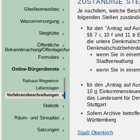
ZUSTÄNDIGE STE
Glasfaserausbau
Je nachdem, welche Besche
folgenden Stellen zuständi
Wasserversorgung
für den "Antrag auf A
Steighütte
§§ 7 i, 10 f und 11 b
die untere Denkmalsch
Öffentliche
Denkmalschutzbehörde 
Bekanntmachung/Offenlage/Ausschreibungen
wenn Sie in einem
Formulare
Stadtverwaltung
Online-Bürgerdienste
wenn Sie in einem
Rathaus-Wegweiser
für den „Antrag auf Au
Lebenslagen
10 g Einkommensteuer
Verfahrensbeschreibungen
das Landesamt für De
Stuttgart
Statistik
Sofern Archive betroff
Räum- und Streuplan
Württemberg
Satzungen
Stadt Oberkirch