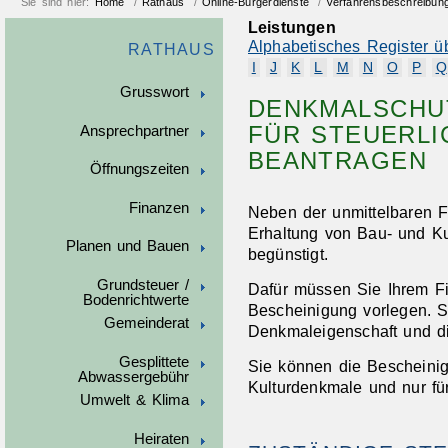
Sie sind hier:
Home
/
Rathaus
/
Online-Bürgerdienste
/
Verfahrensbeschreibun
Leistungen
Alphabetisches Register ü
RATHAUS
I
J
K
L
M
N
O
P
Q
Grusswort
DENKMALSCHUT
FÜR STEUERL
Ansprechpartner
BEANTRAGEN
Öffnungszeiten
Finanzen
Neben der unmittelbaren F
Erhaltung von Bau- und Ku
Planen und Bauen
begünstigt.
Grundsteuer /
Dafür müssen Sie Ihrem F
Bodenrichtwerte
Bescheinigung vorlegen. Si
Gemeinderat
Denkmaleigenschaft und di
Gesplittete
Sie können die Bescheinig
Abwassergebühr
Kulturdenkmale und nur f
Umwelt & Klima
Heiraten