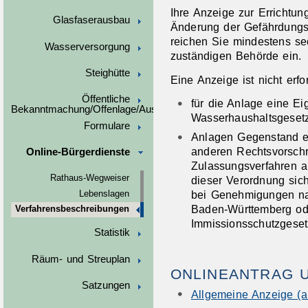
Ihre Anzeige zur Errichtu
Glasfaserausbau
Änderung der Gefährdungsst
reichen Sie mindestens s
Wasserversorgung
zuständigen Behörde ein.
Steighütte
Eine Anzeige ist nicht erfo
Öffentliche
für die Anlage eine E
Bekanntmachung/Offenlage/Ausschreibungen
Wasserhaushaltsgesetz
Formulare
Anlagen Gegenstand e
anderen Rechtsvorschri
Online-Bürgerdienste
Zulassungsverfahren a
Rathaus-Wegweiser
dieser Verordnung siche
bei Genehmigungen na
Lebenslagen
Baden-Württemberg o
Verfahrensbeschreibungen
Immissionsschutzgese
Statistik
Räum- und Streuplan
ONLINEANTRAG 
Satzungen
Allgemeine Anzeige (a