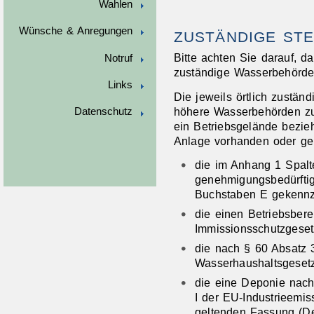
Wahlen
Wünsche & Anregungen
ZUSTÄNDIGE STE
Bitte achten Sie darauf, d
Notruf
zuständige Wasserbehörde 
Links
Die jeweils örtlich zustän
höhere Wasserbehörden zu
Datenschutz
ein Betriebsgelände bezie
Anlage vorhanden oder gep
die im Anhang 1 Spalt
genehmigungsbedürfti
Buchstaben E gekennze
die einen Betriebsber
Immissionsschutzgesetze
die nach § 60 Absatz
Wasserhaushaltsgesetz
die eine Deponie nach
I der EU-Industrieemiss
geltenden Fassung (De