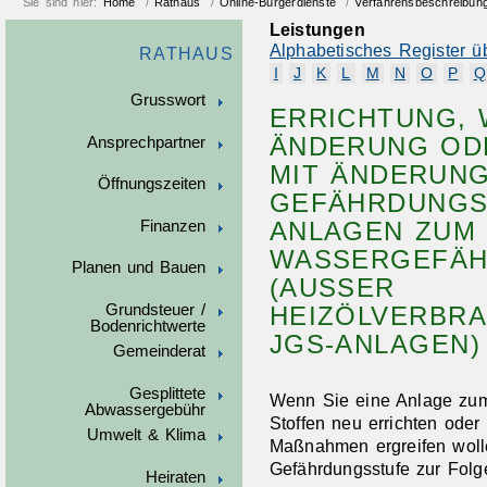
Sie sind hier:
Home
/
Rathaus
/
Online-Bürgerdienste
/
Verfahrensbeschreibun
Leistungen
Alphabetisches Register ü
RATHAUS
I
J
K
L
M
N
O
P
Q
Grusswort
ERRICHTUNG, 
ÄNDERUNG ODE
Ansprechpartner
IT ÄNDERUNG 
Öffnungszeiten
EFÄHRDUNGSS
NLAGEN ZUM U
Finanzen
ASSERGEFÄHR
Planen und Bauen
AUSSER HE
Grundsteuer /
IZÖLVERBRAUC
Bodenrichtwerte
S-ANLAGEN) A
Gemeinderat
Gesplittete
Wenn Sie eine Anlage zu
Abwassergebühr
Stoffen neu errichten oder
Umwelt & Klima
Maßnahmen ergreifen woll
Gefährdungsstufe zur Fol
Heiraten