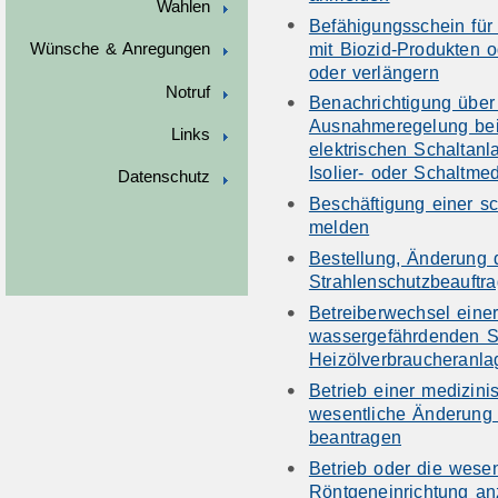
Wahlen
Befähigungsschein fü
mit Biozid-Produkten o
Wünsche & Anregungen
oder verlängern
Notruf
Benachrichtigung über
Ausnahmeregelung bei
Links
elektrischen Schaltanl
Isolier- oder Schaltmed
Datenschutz
Beschäftigung einer s
melden
Bestellung, Änderung 
Strahlenschutzbeauftra
Betreiberwechsel ein
wassergefährdenden S
Heizölverbraucheranl
Betrieb einer medizini
wesentliche Änderung 
beantragen
Betrieb oder die wese
Röntgeneinrichtung an