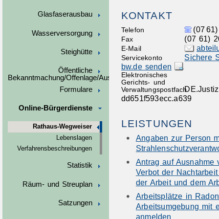
KONTAKT
Glasfaserausbau
(07
61)
Telefon
Wasserversorgung
(07
61) 2
Fax
abtei
E-Mail
Steighütte
Sichere S
Servicekonto
bw.de senden
Öffentliche
Elektronisches
Bekanntmachung/Offenlage/Ausschreibungen
Gerichts- und
DE.Justiz
Formulare
Verwaltungspostfach
dd651f593ecc.a639
Online-Bürgerdienste
LEISTUNGEN
Rathaus-Wegweiser
Angaben zur Person mi
Lebenslagen
Strahlenschutzverantw
Verfahrensbeschreibungen
Antrag auf Ausnahme 
Statistik
Verbot der Nachtarbeit
der Arbeit und dem Ar
Räum- und Streuplan
Arbeitsplätze in Radon
Satzungen
Arbeitsumgebung mit e
anmelden