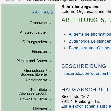
Sie sind hier:
Home
/
Rathaus
/
Online-Bürgerdienste
/
Rathaus-Wegweiser
Behördenwegweiser
Externe Organisationseinhe
RATHAUS
ABTEILUNG 5,
Grusswort
Ansprechpartner
Allgemeine Informatio
Zugehörige Leistunge
Öffnungszeiten
Formulare und Onlined
Finanzen
Planen und Bauen
BESCHREIBUNG
Grundsteuer /
https://rp.baden-wuerttembe
Bodenrichtwerte
Gemeinderat
HAUSANSCHRIFT
Gesplittete
Abwassergebühr
Bissierstraße 7
Umwelt & Klima
79114
Freiburg i. Br.
Zur elektronischen Fahrpl
Heiraten