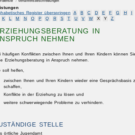
erdienste
/
Verfahrensbeschreibungen
istungen
phabetisches Register überspringen
A
B
C
D
E
F
G
H
I
K
L
M
N
O
P
Q
R
S
T
U
V
W
X
Y
Z
RZIEHUNGSBERATUNG IN
NSPRUCH NEHMEN
i häufigen Konflikten zwischen Ihnen und Ihren Kindern können Si
ne Erziehungsberatung in Anspruch nehmen.
e soll helfen,
zwischen Ihnen und Ihren Kindern wieder eine Gesprächsbasis 
schaffen,
Konflikte in der Erziehung zu lösen und
weitere schwerwiegende Probleme zu verhindern.
USTÄNDIGE STELLE
s örtliche Jugendamt