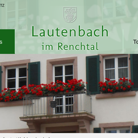
TZ
s
T