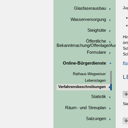
Ju
Glasfaserausbau
Wasserversorgung
Steighütte
Hi
Öffentliche
ör
Bekanntmachung/Offenlage/Ausschre
Sc
Formulare
Sc
Ko
Online-Bürgerdienste
Rathaus-Wegweiser
L
Lebenslagen
Verfahrensbeschreibungen
Statistik
Si
Räum- und Streuplan
Satzungen