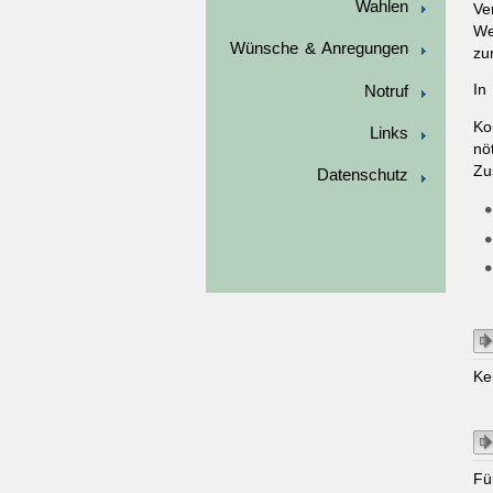
Wahlen
Ve
We
Wünsche & Anregungen
zu
In
Notruf
Ko
Links
nö
Zu
Datenschutz
Ke
Fü