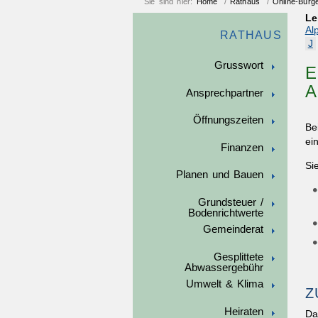
Sie sind hier:
Home
/
Rathaus
/
Online-Bürg
Le
Al
RATHAUS
J
Grusswort
E
A
Ansprechpartner
Öffnungszeiten
Be
ei
Finanzen
Si
Planen und Bauen
Grundsteuer /
Bodenrichtwerte
Gemeinderat
Gesplittete
Abwassergebühr
Umwelt & Klima
Z
Heiraten
Da