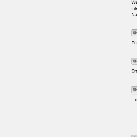
We
in
Na
Fü
Er