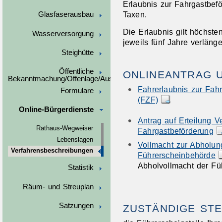
Erlaubnis zur Fahrgastbef
Taxen.
Glasfaserausbau
Die Erlaubnis gilt höchsten
Wasserversorgung
jeweils fünf Jahre verlänge
Steighütte
Öffentliche
ONLINEANTRAG 
Bekanntmachung/Offenlage/Ausschreibungen
Fahrerlaubnis zur Fah
Formulare
(FZF)
Online-Bürgerdienste
Antrag auf Erteilung V
Rathaus-Wegweiser
Fahrgastbeförderung
Lebenslagen
Vollmacht zur Abholun
Verfahrensbeschreibungen
Führerscheinbehörde
Abholvollmacht der Fü
Statistik
Räum- und Streuplan
Satzungen
ZUSTÄNDIGE STE