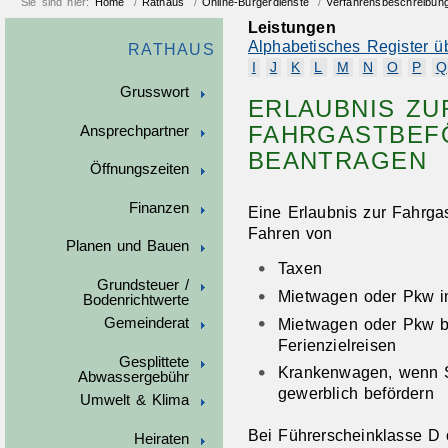
Sie sind hier:
Home
/
Rathaus
/
Online-Bürgerdienste
/
Verfahrensbeschreibun
Leistungen
Alphabetisches Register ü
RATHAUS
I
J
K
L
M
N
O
P
Q
Grusswort
ERLAUBNIS ZU
FAHRGASTBEF
Ansprechpartner
BEANTRAGEN
Öffnungszeiten
Finanzen
Eine Erlaubnis zur Fahrga
Fahren von
Planen und Bauen
Taxen
Grundsteuer /
Mietwagen oder Pkw i
Bodenrichtwerte
Mietwagen oder Pkw be
Gemeinderat
Ferienzielreisen
Gesplittete
Krankenwagen, wenn Si
Abwassergebühr
gewerblich befördern
Umwelt & Klima
Bei Führerscheinklasse D o
Heiraten