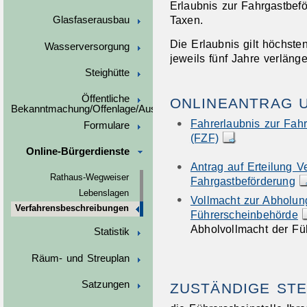
Erlaubnis zur Fahrgastbef
Taxen.
Glasfaserausbau
Die Erlaubnis gilt höchsten
Wasserversorgung
jeweils fünf Jahre verlänge
Steighütte
Öffentliche
ONLINEANTRAG 
Bekanntmachung/Offenlage/Ausschreibungen
Fahrerlaubnis zur Fah
Formulare
(FZF)
Online-Bürgerdienste
Antrag auf Erteilung V
Rathaus-Wegweiser
Fahrgastbeförderung
Lebenslagen
Vollmacht zur Abholun
Verfahrensbeschreibungen
Führerscheinbehörde
Abholvollmacht der Fü
Statistik
Räum- und Streuplan
Satzungen
ZUSTÄNDIGE STE