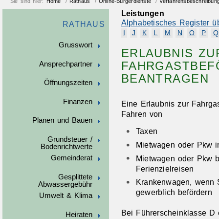
Sie sind hier:
Home
/
Rathaus
/
Online-Bürgerdienste
/
Verfahrensbeschreibun
Leistungen
Alphabetisches Register ü
RATHAUS
I
J
K
L
M
N
O
P
Q
Grusswort
ERLAUBNIS ZU
FAHRGASTBEF
Ansprechpartner
BEANTRAGEN
Öffnungszeiten
Finanzen
Eine Erlaubnis zur Fahrga
Fahren von
Planen und Bauen
Taxen
Grundsteuer /
Mietwagen oder Pkw i
Bodenrichtwerte
Mietwagen oder Pkw be
Gemeinderat
Ferienzielreisen
Gesplittete
Krankenwagen, wenn Si
Abwassergebühr
gewerblich befördern
Umwelt & Klima
Bei Führerscheinklasse D o
Heiraten