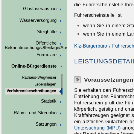
die Führerscheinstelle Ihr
Glasfaserausbau
Führerscheinstelle ist
Wasserversorgung
wenn Sie in einem Sta
Steighütte
wenn Sie in einem La
Öffentliche
Kfz-Bürgerbüro / Führersch
Bekanntmachung/Offenlage/Ausschreibungen
Formulare
LEISTUNGSDETAI
Online-Bürgerdienste
Rathaus-Wegweiser
Voraussetzungen
Lebenslagen
Sie erhalten den Führersc
Verfahrensbeschreibungen
Entziehung des Führersche
Statistik
Führerschein prüft die Füh
körperlich, geistig und ch
Räum- und Streuplan
Kraftfahrzeugen geeignet s
ein ärztliches Gutachten 
Satzungen
Untersuchung (MPU)
anord
der Regel dieselben Vorsch