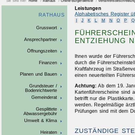
Sie sind hier:
Home
/
Rathaus
/
Online-Bürgerdienste
/
Verfahrensbeschreibun
Leistungen
Alphabetisches Register ü
RATHAUS
I
J
K
L
M
N
O
P
Q
Grusswort
FÜHRERSCHEIN
ENTZIEHUNG 
Ansprechpartner
Öffnungszeiten
Ihnen wurde der Führersche
durch die Führerscheinste
Finanzen
Kraftfahrzeug im Straßenv
Planen und Bauen
einen neuerteilten Führers
Achtung:
Ab dem 19. Janu
Grundsteuer /
Bodenrichtwerte
Kartenführersche
i
ne sind a
Gemeinderat
betrifft nur die Pla
s
tikkart
werden. Regelmäßige ärzt
Gesplittete
Prüfungen sind mit dem D
Abwassergebühr
Umwelt & Klima
ZUSTÄNDIGE STE
Heiraten