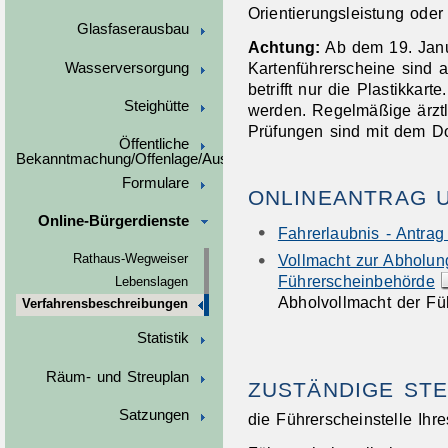
Orientierungsleistung oder 
Glasfaserausbau
Achtung:
Ab dem 19. Janu
Kartenführersche
i
ne sind a
Wasserversorgung
betrifft nur die Pla
s
tikkart
Steighütte
werden. Regelmäßige ärzt
Prüfungen sind mit dem D
Öffentliche
Bekanntmachung/Offenlage/Ausschreibungen
Formulare
ONLINEANTRAG 
Online-Bürgerdienste
Fahrerlaubnis - Antrag
Vollmacht zur Abholun
Rathaus-Wegweiser
Führerscheinbehörde
Lebenslagen
Abholvollmacht der Fü
Verfahrensbeschreibungen
Statistik
Räum- und Streuplan
ZUSTÄNDIGE STE
Satzungen
die Führerscheinstelle Ihr