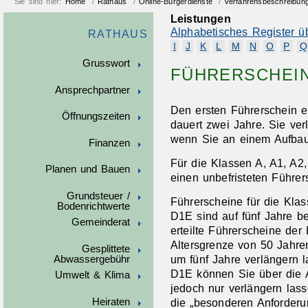
Sie sind hier:
Home
/
Rathaus
/
Online-Bürgerdienste
/
Verfahrensbeschreibun
Leistungen
Alphabetisches Register ü
RATHAUS
I
J
K
L
M
N
O
P
Q
Grusswort
FÜHRERSCHEI
Ansprechpartner
Den ersten Führerschein e
Öffnungszeiten
dauert zwei Jahre.
Sie ver
wenn Sie an einem Aufba
Finanzen
Für die Klassen A, A1, A2,
Planen und Bauen
einen unbefristeten Führer
Grundsteuer /
Führerscheine für die Kla
Bodenrichtwerte
D1E sind auf fünf Jahre b
Gemeinderat
erteilte Führerscheine de
Altersgrenze von 50 Jahre
Gesplittete
um fünf Jahre verlängern 
Abwassergebühr
D1E können Sie über die 
Umwelt & Klima
jedoch nur verlängern la
s
s
die „besonderen Anforderu
Heiraten