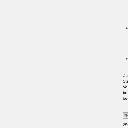
Zu
St
Vo
be
be
25