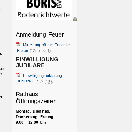
en
Anmeldung Feuer
Mitteilung offene Feuer im
Freien
(125,7
KiB
)
es
EINWILLIGUNG
JUBILARE
er
t?
Einwilligungserklärung
Jubilare
(121,9
KiB
)
Rathaus
en
Öffnungszeiten
Montag, Dienstag,
Donnerstag, Freitag
9:00 - 12:00 Uhr