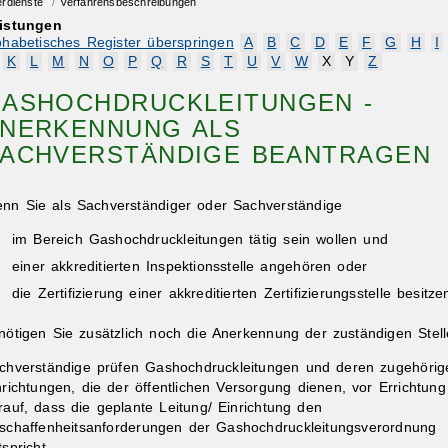
erdienste
/
Verfahrensbeschreibungen
istungen
phabetisches Register überspringen
A
B
C
D
E
F
G
H
I
K
L
M
N
O
P
Q
R
S
T
U
V
W
X
Y
Z
ASHOCHDRUCKLEITUNGEN -
NERKENNUNG ALS
ACHVERSTÄNDIGE BEANTRAGEN
nn Sie als Sachverständiger oder Sachverständige
im Bereich Gashochdruckleitungen tätig sein wollen und
einer akkreditierten Inspektionsstelle angehören oder
die Zertifizierung einer akkreditierten Zertifizierungsstelle besitze
nötigen Sie zusätzlich noch die Anerkennung der zuständigen Stell
chverständige prüfen Gashochdruckleitungen und deren zugehörig
nrichtungen, die der öffentlichen Versorgung dienen, vor Errichtung
rauf, dass die geplante Leitung/ Einrichtung den
schaffenheitsanforderungen der Gashochdruckleitungsverordnung
tsp
richt.