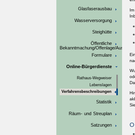
Glasfaserausbau
Im
In
Wasserversorgung
Steighütte
Öffentliche
Bekanntmachung/Offenlage/Ausschre
Ei
Formulare
na
Online-Bürgerdienste
Wu
od
Rathaus-Wegweiser
Da
Lebenslagen
Verfahrensbeschreibungen
Hi
ak
Statistik
Si
Räum- und Streuplan
O
Satzungen