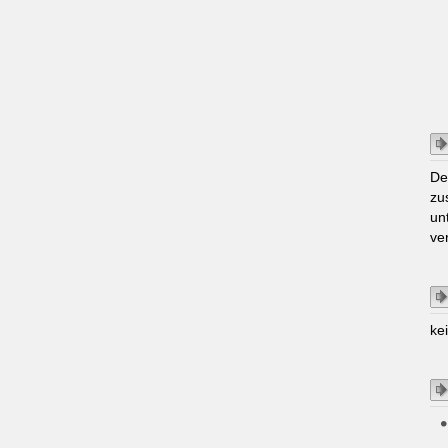
De
zu
un
ve
ke