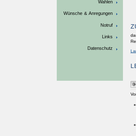
Wahlen
Wünsche & Anregungen
Notruf
Z
da
Links
Re
Datenschutz
La
L
Vo