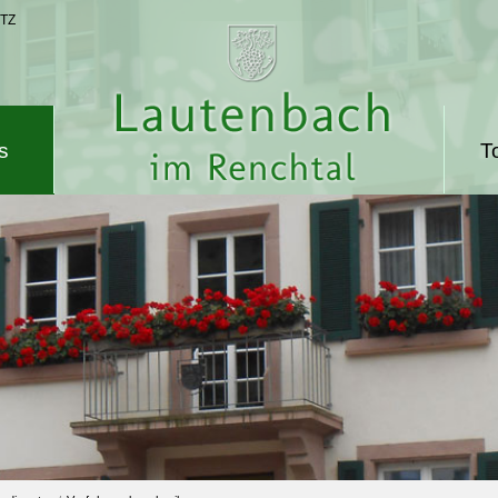
TZ
s
T