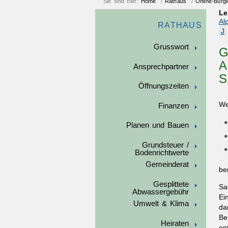
Sie sind hier:
Home
/
Rathaus
/
Online-Bürg
Le
Al
RATHAUS
J
Grusswort
G
A
Ansprechpartner
S
Öffnungszeiten
We
Finanzen
Planen und Bauen
Grundsteuer /
Bodenrichtwerte
Gemeinderat
be
Gesplittete
Sa
Abwassergebühr
Ei
Umwelt & Klima
da
Be
Heiraten
en