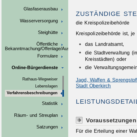
Glasfaserausbau
ZUSTÄNDIGE STE
Wasserversorgung
die Kreispolizeibehörde
Steighütte
Kreispolizeibehörde ist, je
das Landratsamt,
Öffentliche
Bekanntmachung/Offenlage/Ausschreibungen
die Stadtverwaltung (
Formulare
Kreisstädten) oder
die Verwaltungsgemein
Online-Bürgerdienste
Jagd, Waffen & Sprengstoff
Rathaus-Wegweiser
Stadt Oberkirch
Lebenslagen
Verfahrensbeschreibungen
LEISTUNGSDETAI
Statistik
Räum- und Streuplan
Voraussetzungen
Satzungen
Für die Erteilung einer Wa