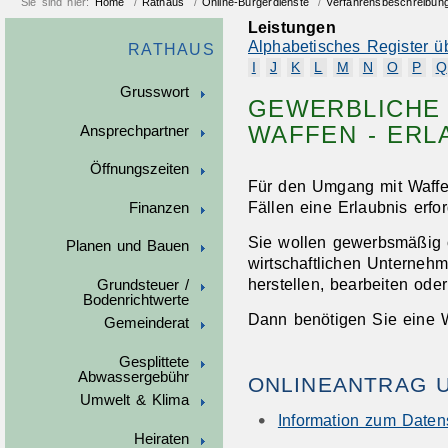
Sie sind hier:
Home
/
Rathaus
/
Online-Bürgerdienste
/
Verfahrensbeschreibun
Leistungen
Alphabetisches Register ü
RATHAUS
I
J
K
L
M
N
O
P
Q
Grusswort
GEWERBLICHE
WAFFEN - ERL
Ansprechpartner
Öffnungszeiten
Für den Umgang mit Waffen
Fällen eine Erlaubnis erfor
Finanzen
Sie wollen gewerbsmäßig 
Planen und Bauen
wirtschaftlichen Unterneh
herstellen, bearbeiten ode
Grundsteuer /
Bodenrichtwerte
Dann benötigen Sie eine W
Gemeinderat
Gesplittete
Abwassergebühr
ONLINEANTRAG 
Umwelt & Klima
Information zum Date
Heiraten