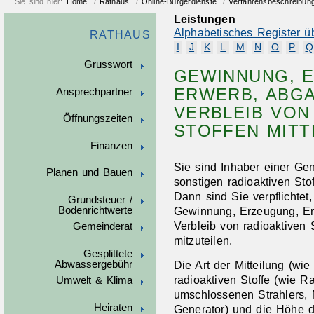
Sie sind hier:
Home
/
Rathaus
/
Online-Bürgerdienste
/
Verfahrensbeschreibun
Leistungen
Alphabetisches Register ü
RATHAUS
I
J
K
L
M
N
O
P
Q
Grusswort
GEWINNUNG, 
ERWERB, ABG
Ansprechpartner
VERBLEIB VON
Öffnungszeiten
STOFFEN MITT
Finanzen
Sie sind Inhaber einer G
Planen und Bauen
sonstigen radioaktiven St
Dann sind Sie verpflichtet
Grundsteuer /
Bodenrichtwerte
Gewinnung, Erzeugung, Er
Verbleib von radioaktiven 
Gemeinderat
mitzuteilen.
Gesplittete
Abwassergebühr
Die Art der Mitteilung (wie
radioaktiven Stoffe (wie 
Umwelt & Klima
umschlossenen Strahlers,
Heiraten
Generator) und die Höhe de