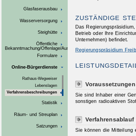
Glasfaserausbau
ZUSTÄNDIGE STE
Wasserversorgung
Das Regierungspräsidium, i
Steighütte
Betrieb oder Ihre Einricht
Unternehmen) befindet.
Öffentliche
Bekanntmachung/Offenlage/Ausschreibungen
Regierungspräsidium Frei
Formulare
LEISTUNGSDETAI
Online-Bürgerdienste
Rathaus-Wegweiser
Voraussetzungen
Lebenslagen
Verfahrensbeschreibungen
Sie sind Inhaber einer G
sonstigen radioaktiven St
Statistik
Räum- und Streuplan
Verfahrensablauf
Satzungen
Sie können die Mitteilung e