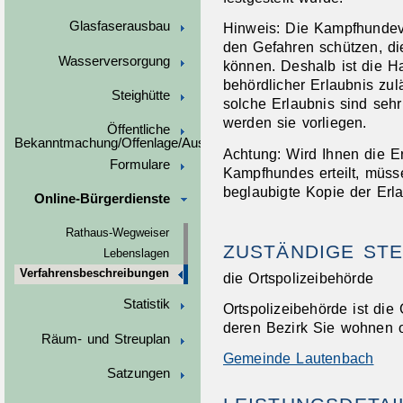
Glasfaserausbau
Hinweis:
Die Kampfhundeve
den Gefahren schützen, d
Wasserversorgung
können. Deshalb ist die 
behördlicher Erlaubnis zul
Steighütte
solche Erlaubnis sind sehr
werden sie vorliegen.
Öffentliche
Bekanntmachung/Offenlage/Ausschreibungen
Achtung: Wird Ihnen die E
Formulare
Kampfhundes erteilt, müss
beglaubigte Kopie der Erl
Online-Bürgerdienste
Rathaus-Wegweiser
ZUSTÄNDIGE STE
Lebenslagen
Verfahrensbeschreibungen
die Ortspolizeibehörde
Statistik
Ortspolizeibehörde ist die
deren Bezirk Sie wohnen o
Räum- und Streuplan
Gemeinde Lautenbach
Satzungen