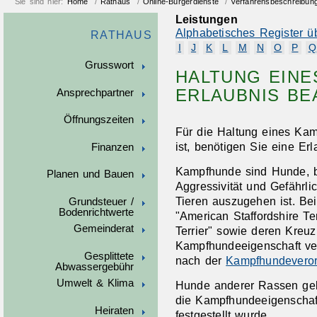
Sie sind hier:
Home
/
Rathaus
/
Online-Bürgerdienste
/
Verfahrensbeschreibun
Leistungen
Alphabetisches Register ü
RATHAUS
I
J
K
L
M
N
O
P
Q
Grusswort
HALTUNG EINE
ERLAUBNIS B
Ansprechpartner
Öffnungszeiten
Für die Haltung eines Kam
ist, benötigen Sie eine Erl
Finanzen
Kampfhunde sind Hunde, b
Planen und Bauen
Aggressivität und Gefährl
Tieren auszugehen ist. B
Grundsteuer /
Bodenrichtwerte
"American Staffordshire Terr
Gemeinderat
Terrier" sowie deren Kreu
Kampfhundeeigenschaft ver
Gesplittete
nach der
Kampfhundevero
Abwassergebühr
Umwelt & Klima
Hunde anderer Rassen gel
die Kampfhundeeigenschaft
Heiraten
festgestellt wurde.