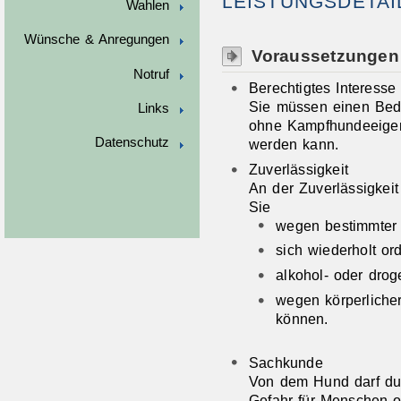
LEISTUNGSDETAI
Wahlen
Wünsche & Anregungen
Voraussetzungen
Notruf
Berechtigtes Interess
Sie müssen einen Bed
Links
ohne Kampfhundeeigens
Datenschutz
werden kann.
Zuverlässigkeit
A
n der Zuverlässigkei
Sie
wegen bestimmter D
sich wiederholt or
alkohol- oder dro
wegen körperliche
können.
Sachkunde
Von dem Hund darf du
Gefahr für Menschen 