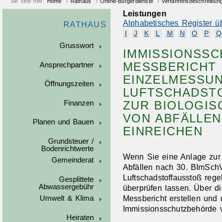
Sie sind hier:
Home
/
Rathaus
/
Online-Bürgerdienste
/
Verfahrensbeschreibun
Leistungen
Alphabetisches Register ü
RATHAUS
I
J
K
L
M
N
O
P
Q
Grusswort
IMMISSIONSSC
MESSBERICHT
Ansprechpartner
EINZELMESSU
Öffnungszeiten
LUFTSCHADSTO
ZUR BIOLOGI
Finanzen
VON ABFÄLLEN
Planen und Bauen
EINREICHEN
Grundsteuer /
Bodenrichtwerte
Wenn Sie eine Anlage zur
Gemeinderat
Abfällen nach 30. BImSch
Luftschadstoffausstoß re
Gesplittete
Abwassergebühr
überprüfen lassen. Über d
Messbericht erstellen und
Umwelt & Klima
Immissionsschutzbehörde v
Heiraten