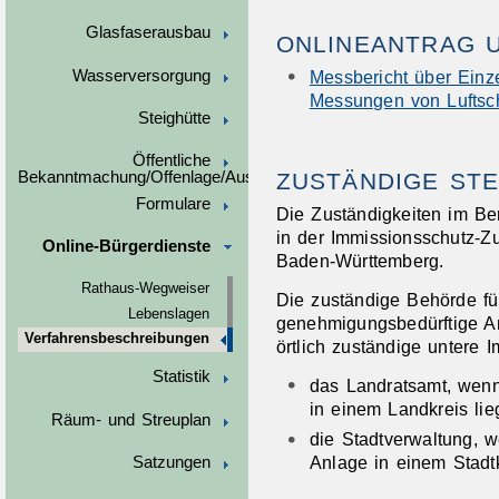
Glasfaserausbau
ONLINEANTRAG 
Wasserversorgung
Messbericht über Einz
Messungen von Luftsch
Steighütte
Öffentliche
ZUSTÄNDIGE STE
Bekanntmachung/Offenlage/Ausschreibungen
Formulare
Die Zuständigkeiten im Be
in der Immissionsschutz-Z
Online-Bürgerdienste
Baden-Württemberg.
Rathaus-Wegweiser
Die zuständige Behörde fü
Lebenslagen
genehmigungsbedürftige An
Verfahrensbeschreibungen
örtlich zuständige untere 
Statistik
das Landratsamt, wenn
in einem Landkreis lieg
Räum- und Streuplan
die Stadtverwaltung, 
Anlage in einem Stadtkr
Satzungen