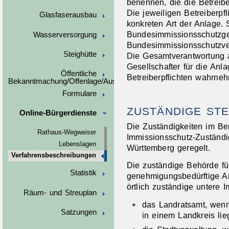
benennen, die die Betreibe
Die jeweiligen Betreiberpfl
Glasfaserausbau
konkreten Art der Anlage. 
Bundesimmissionsschutzge
Wasserversorgung
Bundesimmissionsschutzve
Steighütte
Die Gesamtverantwortung a
Gesellschafter für die Anl
Öffentliche
Betreiberpflichten wahrne
Bekanntmachung/Offenlage/Ausschreibungen
Formulare
ZUSTÄNDIGE STE
Online-Bürgerdienste
Die Zuständigkeiten im Be
Rathaus-Wegweiser
Immissionsschutz-Zuständ
Lebenslagen
Württemberg geregelt.
Verfahrensbeschreibungen
Die zuständige Behörde fü
Statistik
genehmigungsbedürftige An
örtlich zuständige untere 
Räum- und Streuplan
das Landratsamt, wenn
Satzungen
in einem Landkreis lieg