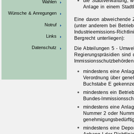
die Stadtverwaltung, 
Wahlen
Anlage in einem Stadtkr
Wünsche & Anregungen
Eine davon abweichende Zu
Notruf
(unter anderem bei Betrie
Industrieemissions-Richtli
Links
Bergrecht unterliegen):
Datenschutz
Die Abteilungen 5 - Umwelt
Regierungspräsidien sind 
Immissionsschutzbehörden 
mindestens eine Anlag
Verordnung über gene
Buchstabe E gekennzei
mindestens ein Betrie
Bundes-Immissionsschut
mindestens eine Anlag
Nummer 2 oder Numme
genehmigungsbedürftig
mindestens eine Depon
Anhang I der Richtlin