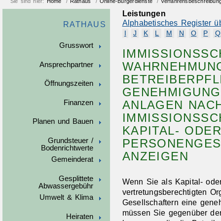
Sie sind hier:
Home
/
Rathaus
/
Online-Bürgerdienste
/
Verfahrensbeschreibun
Leistungen
Alphabetisches Register ü
RATHAUS
I
J
K
L
M
N
O
P
Q
Grusswort
IMMISSIONSSC
WAHRNEHMUN
Ansprechpartner
BETREIBERPFL
Öffnungszeiten
GENEHMIGUNG
ANLAGEN NAC
Finanzen
IMMISSIONSSC
Planen und Bauen
KAPITAL- ODE
Grundsteuer /
PERSONENGES
Bodenrichtwerte
ANZEIGEN
Gemeinderat
Gesplittete
Wenn Sie als Kapital- ode
Abwassergebühr
vertretungsberechtigten O
Umwelt & Klima
Gesellschaftern eine geneh
müssen Sie gegenüber der
Heiraten