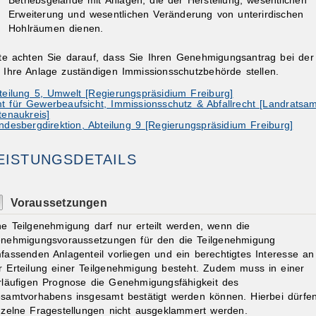
Betriebsgelände mit Anlagen, die der Herstellung, wesentlichen
Erweiterung und wesentlichen Veränderung von unterirdischen
Hohlräumen dienen.
tte achten Sie darauf, dass Sie Ihren Genehmigungsantrag bei der
r Ihre Anlage zuständigen Immissionsschutzbehörde stellen.
teilung 5, Umwelt [Regierungspräsidium Freiburg]
t für Gewerbeaufsicht, Immissionsschutz & Abfallrecht [Landratsam
tenaukreis]
ndesbergdirektion, Abteilung 9 [Regierungspräsidium Freiburg]
EISTUNGSDETAILS
Voraussetzungen
ne Teilgenehmigung darf nur erteilt werden, wenn die
nehmigungsvoraussetzungen für den die Teilgenehmigung
fassenden Anlagenteil vorliegen und
ein berechtigtes Interesse an
r Erteilung einer Teilgenehmigung besteht
. Zudem muss in einer
rläufigen Prognose die Genehmigungsfähigkeit des
samtvorhabens insgesamt bestätigt werden können. Hierbei dürfe
nzelne Fragestellungen nicht ausgeklammert werden.