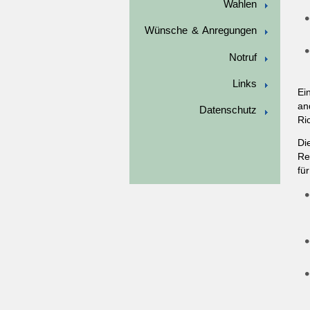
Wahlen
Wünsche & Anregungen
Notruf
Links
Ei
an
Datenschutz
Ri
Di
Re
fü