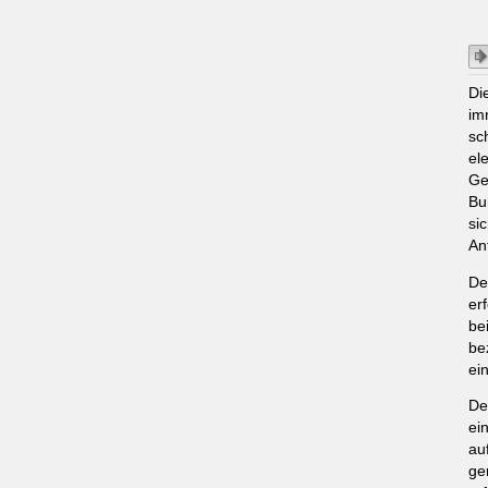
Di
im
sc
el
Ge
Bu
si
An
De
er
be
be
ei
De
ei
au
ge