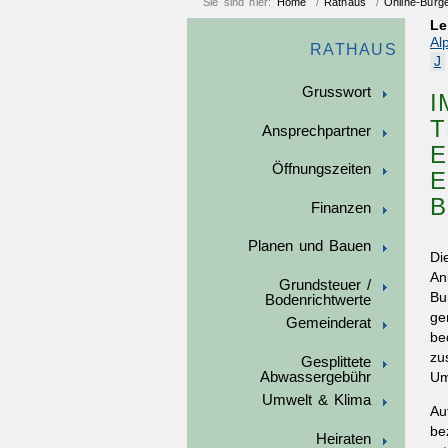
Sie sind hier:
Home
/
Rathaus
/
Online-Bürg
Le
Al
RATHAUS
J
Grusswort
I
T
Ansprechpartner
E
Öffnungszeiten
E
B
Finanzen
Planen und Bauen
Di
An
Grundsteuer /
Bu
Bodenrichtwerte
ge
Gemeinderat
be
zu
Gesplittete
Abwassergebühr
Um
Umwelt & Klima
Au
be
Heiraten