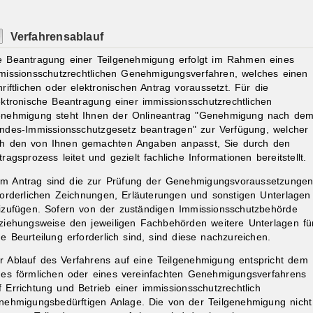
Verfahrensablauf
e Beantragung einer Teilgenehmigung erfolgt im Rahmen eines
missionsschutzrechtlichen Genehmigungsverfahren, welches
einen
hriftlichen oder elektronischen Antrag voraussetzt. Für die
ektronische Beantragung einer immissionsschutzrechtlichen
nehmigung steht Ihnen der Onlineantrag "Genehmigung nach de
ndes-Immissionsschutzgesetz beantragen" zur Verfügung, welcher
ch den von Ihnen gemachten Angaben anpasst, Sie durch den
tragsprozess leitet und gezielt fachliche Informationen bereitstellt.
m Antrag sind die zur Prüfung der Genehmigungsvoraussetzunge
forderlichen Zeichnungen, Erläuterungen und sonstigen Unterlagen
izufügen.
Sofern von der zuständigen Immissionsschutzbehörde
ziehungsweise den jeweiligen Fachbehörden weitere Unterlagen fü
ne Beurteilung erforderlich sind, sind diese nachzureichen.
r Ablauf des Verfahrens auf eine Teilgenehmigung entspricht dem
nes förmlichen oder eines vereinfachten Genehmigungsverfahrens
f Errichtung und Betrieb einer immissionsschutzrechtlich
nehmigungsbedürftigen Anlage. Die von der Teilgenehmigung nicht