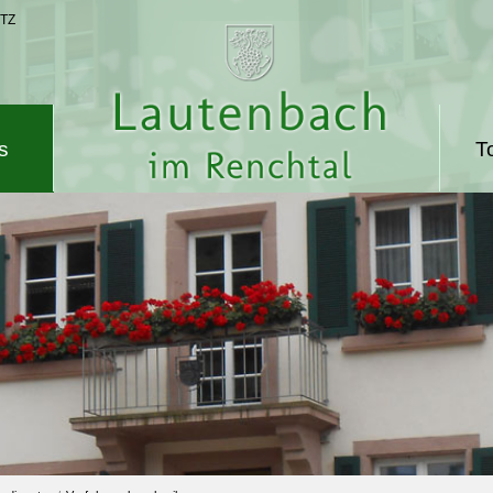
TZ
s
T