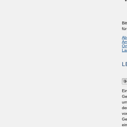
Bi
fü
Ab
Am
Or
La
L
Ei
Ge
um
de
vo
Ge
ei