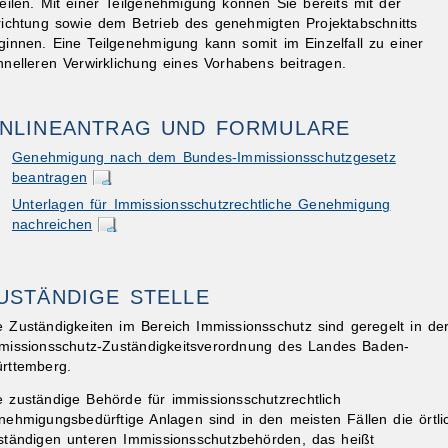
teilen. Mit einer Teilgenehmigung können Sie bereits mit der
richtung sowie dem Betrieb des genehmigten Projektabschnitts
ginnen. Eine Teilgenehmigung kann somit im Einzelfall zu einer
hnelleren Verwirklichung eines Vorhabens beitragen.
NLINEANTRAG UND FORMULARE
Genehmigung nach dem Bundes-Immissionsschutzgesetz
ibungen
beantragen
Unterlagen für Immissionsschutzrechtliche Genehmigung
nachreichen
USTÄNDIGE STELLE
e Zuständigkeiten im Bereich Immissionsschutz sind geregelt in de
missionsschutz-Zuständigkeitsverordnung des Landes Baden-
rttemberg.
e zuständige Behörde für immissionsschutzrechtlich
nehmigungsbedürftige Anlagen sind in den meisten Fällen die örtli
ständigen unteren Immissionsschutzbehörden, das heißt