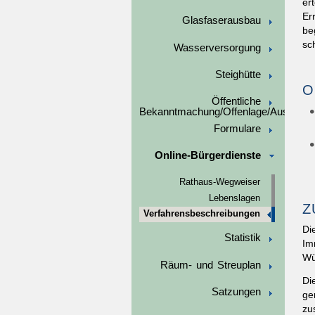
er
Er
Glasfaserausbau
be
sc
Wasserversorgung
Steighütte
O
Öffentliche
Bekanntmachung/Offenlage/Ausschre
Formulare
Online-Bürgerdienste
Rathaus-Wegweiser
Lebenslagen
Z
Verfahrensbeschreibungen
Di
Statistik
Im
Wü
Räum- und Streuplan
Di
Satzungen
ge
zu