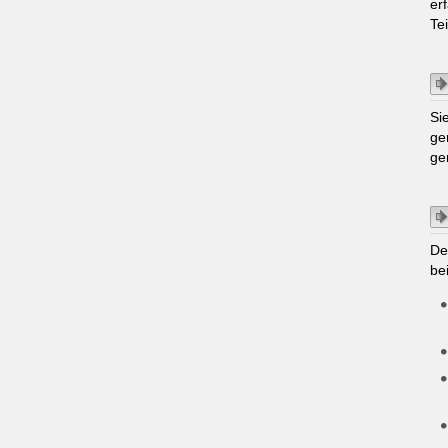
er
Te
Si
ge
ge
De
be