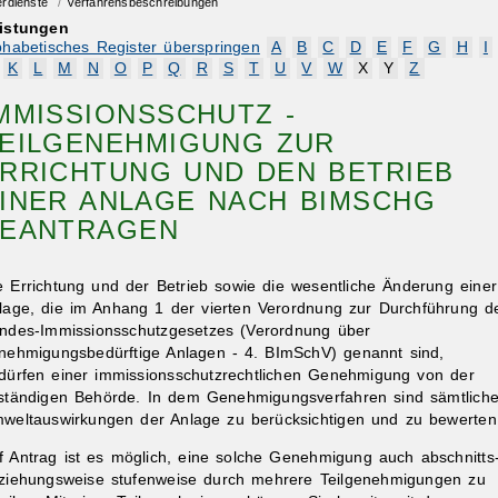
erdienste
/
Verfahrensbeschreibungen
istungen
phabetisches Register überspringen
A
B
C
D
E
F
G
H
I
K
L
M
N
O
P
Q
R
S
T
U
V
W
X
Y
Z
MMISSIONSSCHUTZ -
EILGENEHMIGUNG ZUR
RRICHTUNG UND DEN BETRIEB
INER ANLAGE NACH BIMSCHG
EANTRAGEN
e Errichtung und der Betrieb sowie die wesentliche Änderung einer
lage, die im Anhang 1 der vierten Verordnung zur Durchführung d
ndes-Immissionsschutzgesetzes (Verordnung über
nehmigungsbedürftige Anlagen - 4. BImSchV) genannt sind,
dürfen einer immissionsschutzrechtlichen Genehmigung von der
ständigen Behörde. In dem Genehmigungsverfahren sind sämtlich
weltauswirkungen der Anlage zu berücksichtigen und zu bewerten
f Antrag ist es möglich, eine solche Genehmigung auch abschnitts
ziehungsweise stufenweise durch mehrere Teilgenehmigungen zu