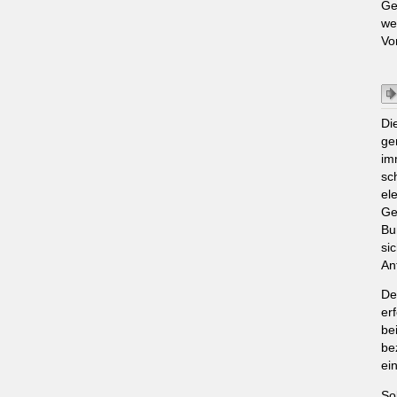
Ge
we
Vo
Di
ge
im
sc
el
Ge
Bu
si
An
De
er
be
be
ei
So