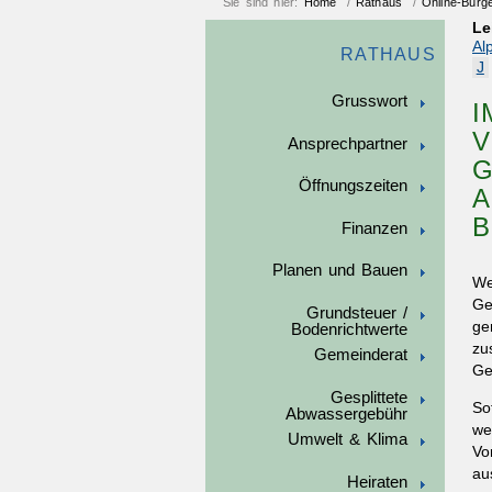
Sie sind hier:
Home
/
Rathaus
/
Online-Bürg
Le
Al
RATHAUS
J
Grusswort
I
V
Ansprechpartner
G
Öffnungszeiten
A
B
Finanzen
Planen und Bauen
We
Ge
Grundsteuer /
ge
Bodenrichtwerte
zu
Gemeinderat
Ge
Gesplittete
So
Abwassergebühr
we
Umwelt & Klima
Vo
au
Heiraten