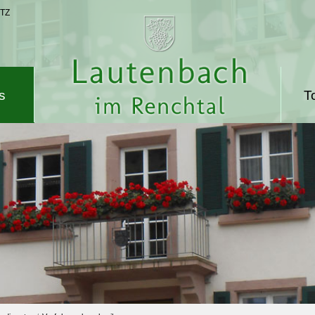
TZ
s
T