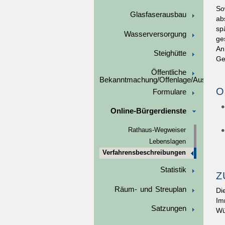
So
Glasfaserausbau
ab
sp
Wasserversorgung
ge
An
Steighütte
Ge
Öffentliche
Bekanntmachung/Offenlage/Ausschre
O
Formulare
Online-Bürgerdienste
Rathaus-Wegweiser
Lebenslagen
Verfahrensbeschreibungen
Statistik
Z
Räum- und Streuplan
Di
Im
Satzungen
Wü