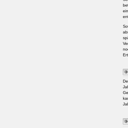
be
ei
en
So
ab
sp
Ve
no
Er
De
Ja
Ge
ka
Ja