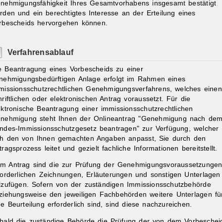
nehmigungsfähigkeit Ihres Gesamtvorhabens insgesamt bestätigt
rden und ein berechtigtes Interesse an der Erteilung eines
rbescheids hervorgehen können.
Verfahrensablauf
e Beantragung eines Vorbescheids zu einer
nehmigungsbedürftigen Anlage erfolgt im Rahmen eines
missionsschutzrechtlichen Genehmigungsverfahrens, welches einen
hriftlichen oder elektronischen Antrag voraussetzt. Für die
ektronische Beantragung einer immissionsschutzrechtlichen
nehmigung steht Ihnen der Onlineantrag "Genehmigung nach de
ndes-Immissionsschutzgesetz beantragen" zur Verfügung, welcher
ch den von Ihnen gemachten Angaben anpasst, Sie durch den
tragsprozess leitet und gezielt fachliche Informationen bereitstellt.
m Antrag sind die zur Prüfung der Genehmigungsvoraussetzunge
forderlichen Zeichnungen, Erläuterungen und sonstigen Unterlagen
izufügen
.
Sofern von der zuständigen Immissionsschutzbehörde
ziehungsweise den jeweiligen Fachbehörden weitere Unterlagen fü
ne Beurteilung erforderlich sind, sind diese nachzureichen.
bald die zuständige Behörde die Prüfung der von dem Vorbeschei