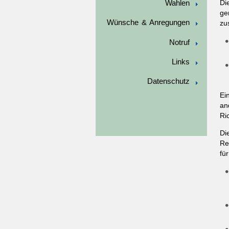
Wahlen
Di
ge
Wünsche & Anregungen
zu
Notruf
Links
Datenschutz
Ei
an
Ri
Di
Re
fü