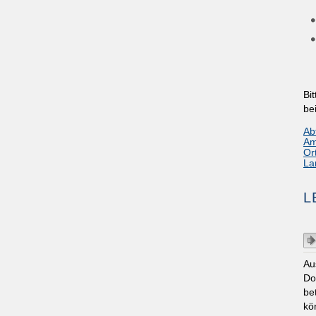
Bi
be
Ab
Am
Or
La
L
Au
Do
be
kö