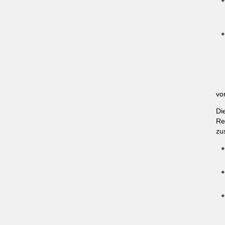
vo
Di
Re
zu