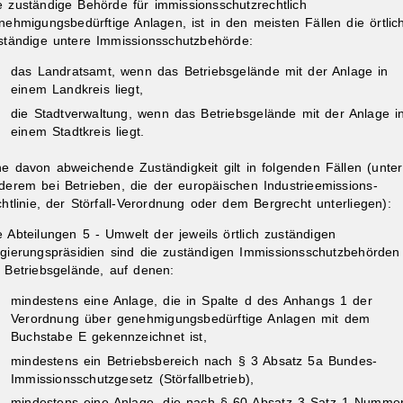
e zuständige Behörde für immissionsschutzrechtlich
nehmigungsbedürftige Anlagen, ist in den meisten Fällen die örtlic
ständige untere Immissionsschutzbehörde:
das Landratsamt, wenn das Betriebsgelände mit der Anlage in
einem Landkreis liegt,
die Stadtverwaltung, wenn das Betriebsgelände mit der Anlage i
einem Stadtkreis liegt.
ne davon abweichende Zuständigkeit gilt in folgenden Fällen (unter
derem bei Betrieben, die der europäischen Industrieemissions-
chtlinie, der Störfall-Verordnung oder dem Bergrecht unterliegen):
e Abteilungen 5 - Umwelt der jeweils örtlich zuständigen
gierungspräsidien sind die zuständigen Immissionsschutzbehörden
r Betriebsgelände, auf denen:
mindestens eine Anlage, die in Spalte d des Anhangs 1 der
Verordnung über genehmigungsbedürftige Anlagen mit dem
Buchstabe E gekennzeichnet ist,
mindestens ein Betriebsbereich nach § 3 Absatz 5a Bundes-
Immissionsschutzgesetz (Störfallbetrieb),
mindestens eine Anlage, die nach § 60 Absatz 3 Satz 1 Numme