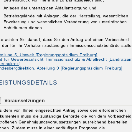
Betriebsdruck von mehr als 16 bar ausgelegt sind,
Anlagen der untertägigen Abfallentsorgung und
Betriebsgelände mit Anlagen, die der Herstellung, wesentlichen
Erweiterung und wesentlichen Veränderung von unterirdischen
Hohlräumen dienen.
tte achten Sie darauf, dass Sie den Antrag auf einen Vorbescheid
i der für Ihr Vorhaben zuständigen Immissionsschutzbehörde stelle
teilung 5, Umwelt [Regierungspräsidium Freiburg]
t für Gewerbeaufsicht, Immissionsschutz & Abfallrecht [Landratsam
tenaukreis]
ndesbergdirektion, Abteilung 9 [Regierungspräsidium Freiburg]
EISTUNGSDETAILS
Voraussetzungen
s dem von Ihnen eingereichten Antrag sowie den erforderlichen
kumenten muss die zuständige Behörde die von dem Vorbescheid
troffenen Genehmigungsvoraussetzungen ausreichend beurteilen
nnen. Zudem muss in einer vorläufigen Prognose die